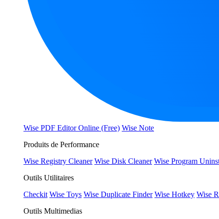
Wise PDF Editor Online (Free)
Wise Note
Produits de Performance
Wise Registry Cleaner
Wise Disk Cleaner
Wise Program Uninst
Outils Utilitaires
Checkit
Wise Toys
Wise Duplicate Finder
Wise Hotkey
Wise R
Outils Multimedias