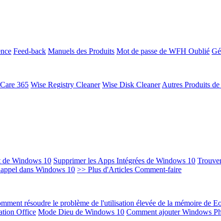
ence
Feed-back
Manuels des Produits
Mot de passe de WFH Oublié
Gé
 Care 365
Wise Registry Cleaner
Wise Disk Cleaner
Autres Produits d
t de Windows 10
Supprimer les Apps Intégrées de Windows 10
Trouver
Rappel dans Windows 10
>> Plus d'Articles Comment-faire
mment résoudre le problème de l'utilisation élevée de la mémoire de 
ation Office
Mode Dieu de Windows 10
Comment ajouter Windows Ph