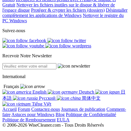
Gratuit
Nettoyer les fichiers inutiles sur le disque & libérer de
l'espace disque
Protéger & crypter les fichiers (dossiers)
Désinstaller
complètement les applications de Windows
Nettoyer le registre du
PC Windows
Suivez-nous
Recevoir Notre Newsletter
International
Français
English
Deutsch
日
本語
Русский
简体中文
Tiếng Việt
Accueil
Forum
Contactez-nous
Journaux de publication
Comment-
faire
Astuces pour Windows
Blog
Politique de Confidentialité
Politique de Remboursement
EULA
© 2006-2026 WiseCleaner.com - Tous Droits Réservés