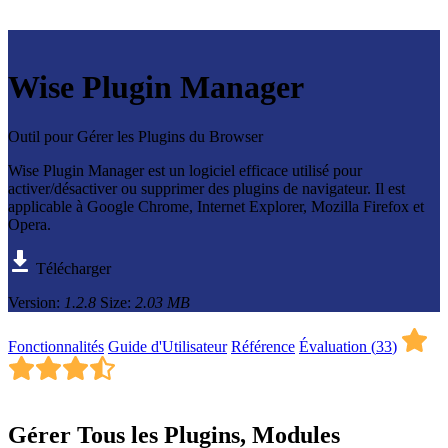
Wise Plugin Manager
Outil pour Gérer les Plugins du Browser
Wise Plugin Manager est un logiciel efficace utilisé pour
activer/désactiver ou supprimer des plugins de navigateur. Il est
applicable à Google Chrome, Internet Explorer, Mozilla Firefox et
Opera.
Télécharger
Version:
1.2.8
Size:
2.03 MB
Fonctionnalités
Guide d'Utilisateur
Référence
Évaluation (
33
)
Gérer Tous les Plugins, Modules