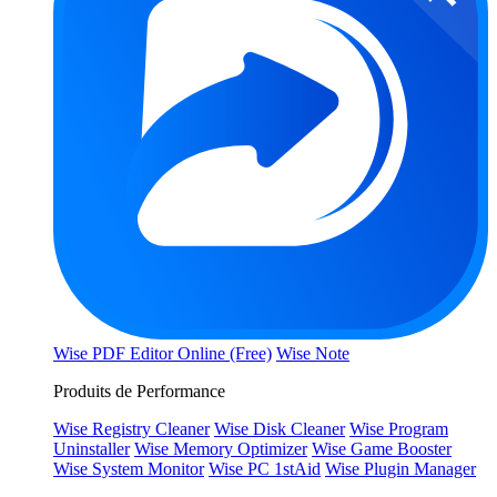
Wise PDF Editor Online (Free)
Wise Note
Produits de Performance
Wise Registry Cleaner
Wise Disk Cleaner
Wise Program
Uninstaller
Wise Memory Optimizer
Wise Game Booster
Wise System Monitor
Wise PC 1stAid
Wise Plugin Manager