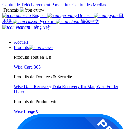
Centre de Téléchargement
Partenaires
Centre des Médias
Français
English
Deutsch
日
本語
Русский
简体中文
Tiếng Việt
Accueil
Produits
Produits Tout-en-Un
Wise Care 365
Produits de Données & Sécurité
Wise Data Recovery
Data Recovery for Mac
Wise Folder
Hider
Produits de Productivité
Wise ImageX