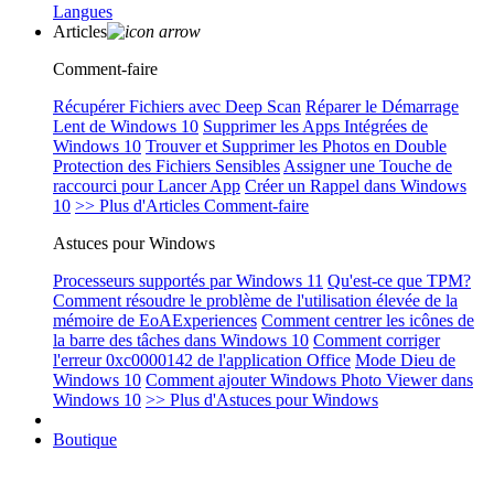
Langues
Articles
Comment-faire
Récupérer Fichiers avec Deep Scan
Réparer le Démarrage
Lent de Windows 10
Supprimer les Apps Intégrées de
Windows 10
Trouver et Supprimer les Photos en Double
Protection des Fichiers Sensibles
Assigner une Touche de
raccourci pour Lancer App
Créer un Rappel dans Windows
10
>> Plus d'Articles Comment-faire
Astuces pour Windows
Processeurs supportés par Windows 11
Qu'est-ce que TPM?
Comment résoudre le problème de l'utilisation élevée de la
mémoire de EoAExperiences
Comment centrer les icônes de
la barre des tâches dans Windows 10
Comment corriger
l'erreur 0xc0000142 de l'application Office
Mode Dieu de
Windows 10
Comment ajouter Windows Photo Viewer dans
Windows 10
>> Plus d'Astuces pour Windows
Boutique