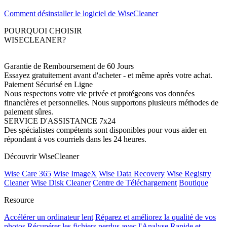
Comment désinstaller le logiciel de WiseCleaner
POURQUOI CHOISIR
WISECLEANER?
Garantie de Remboursement de 60 Jours
Essayez gratuitement avant d'acheter - et même après votre achat.
Paiement Sécurisé en Ligne
Nous respectons votre vie privée et protégeons vos données
financières et personnelles. Nous supportons plusieurs méthodes de
paiement sûres.
SERVICE D'ASSISTANCE 7x24
Des spécialistes compétents sont disponibles pour vous aider en
répondant à vos courriels dans les 24 heures.
Découvrir WiseCleaner
Wise Care 365
Wise ImageX
Wise Data Recovery
Wise Registry
Cleaner
Wise Disk Cleaner
Centre de Téléchargement
Boutique
Resource
Accélérer un ordinateur lent
Réparez et améliorez la qualité de vos
photos
Récupérer les fichiers perdus avec l'Analyse Rapide et