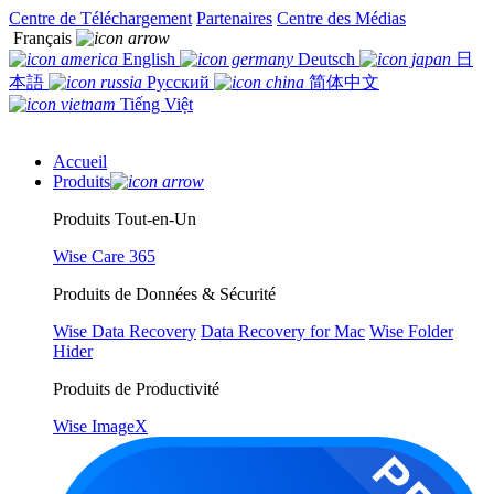
Centre de Téléchargement
Partenaires
Centre des Médias
Français
English
Deutsch
日
本語
Русский
简体中文
Tiếng Việt
Accueil
Produits
Produits Tout-en-Un
Wise Care 365
Produits de Données & Sécurité
Wise Data Recovery
Data Recovery for Mac
Wise Folder
Hider
Produits de Productivité
Wise ImageX