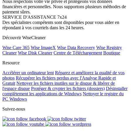
Nous respectons votre vie privée et protégeons vos données
financières et personnelles. Nous supportons plusieurs méthodes de
paiement sûres.
SERVICE D'ASSISTANCE 7x24
Des spécialistes compétents sont disponibles pour vous aider en
répondant à vos courriels dans les 24 heures.
Découvrir WiseCleaner
Wise Care 365
Wise ImageX
Wise Data Recovery
Wise Registry
Cleaner
Wise Disk Cleaner
Centre de Téléchargement
Boutique
Resource
Accélérer un ordinateur lent
Réparez et améliorez la qualité de vos
photos
Récupérer les fichiers perdus avec l'Analyse Rapide et
Gratuit
Nettoyer les fichiers inutiles sur le disque & libérer de
l'espace disque
Protéger & crypter les fichiers (dossiers)
Désinstaller
complètement les applications de Windows
Nettoyer le registre du
PC Windows
Suivez-nous