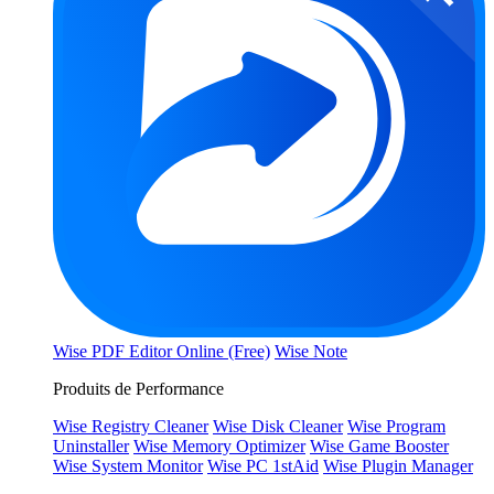
Wise PDF Editor Online (Free)
Wise Note
Produits de Performance
Wise Registry Cleaner
Wise Disk Cleaner
Wise Program
Uninstaller
Wise Memory Optimizer
Wise Game Booster
Wise System Monitor
Wise PC 1stAid
Wise Plugin Manager