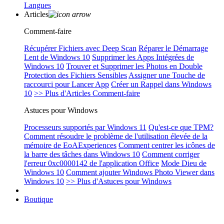
Langues
Articles
Comment-faire
Récupérer Fichiers avec Deep Scan
Réparer le Démarrage
Lent de Windows 10
Supprimer les Apps Intégrées de
Windows 10
Trouver et Supprimer les Photos en Double
Protection des Fichiers Sensibles
Assigner une Touche de
raccourci pour Lancer App
Créer un Rappel dans Windows
10
>> Plus d'Articles Comment-faire
Astuces pour Windows
Processeurs supportés par Windows 11
Qu'est-ce que TPM?
Comment résoudre le problème de l'utilisation élevée de la
mémoire de EoAExperiences
Comment centrer les icônes de
la barre des tâches dans Windows 10
Comment corriger
l'erreur 0xc0000142 de l'application Office
Mode Dieu de
Windows 10
Comment ajouter Windows Photo Viewer dans
Windows 10
>> Plus d'Astuces pour Windows
Boutique