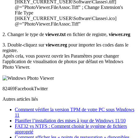
[HKEY_CURRENT_USER\Software\Classes\.tiff]
@="PhotoViewer.FileAssoc.Tiff" ; Change Extension's
File Type
[HKEY_CURRENT_USER\Software\Classes\.ico]
@="PhotoViewer.FileAssoc.Tiff"
2. Changer le type de
viewer.txt
en fichier de registre,
viewer.reg
3. Double-cliquez sur
viewer.reg
pour importer les codes dans le
registre.
Après cela, vous pouvez ouvrir les Paramètres pour changer
l'application de visualisation de photos par défaut en Windows
Photo Viewer.
824
69
Facebook
Twitter
Autres articles liés
Comment vérifier la version TPM de votre PC sous Windows
11
Planifier l’installation des mises à jour de Windows 11/10
FAT32 vs NTFS : Comment choisir le système de fichiers
approprié
Comment afficher les « points de restauration » disponibles