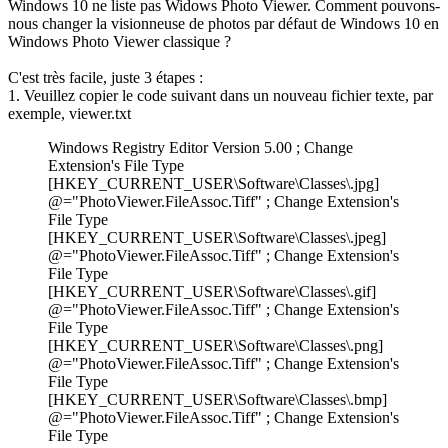
Windows 10 ne liste pas Widows Photo Viewer. Comment pouvons-
nous changer la visionneuse de photos par défaut de Windows 10 en
Windows Photo Viewer classique ?
C'est très facile, juste 3 étapes :
1. Veuillez copier le code suivant dans un nouveau fichier texte, par
exemple, viewer.txt
Windows Registry Editor Version 5.00 ; Change
Extension's File Type
[HKEY_CURRENT_USER\Software\Classes\.jpg]
@="PhotoViewer.FileAssoc.Tiff" ; Change Extension's
File Type
[HKEY_CURRENT_USER\Software\Classes\.jpeg]
@="PhotoViewer.FileAssoc.Tiff" ; Change Extension's
File Type
[HKEY_CURRENT_USER\Software\Classes\.gif]
@="PhotoViewer.FileAssoc.Tiff" ; Change Extension's
File Type
[HKEY_CURRENT_USER\Software\Classes\.png]
@="PhotoViewer.FileAssoc.Tiff" ; Change Extension's
File Type
[HKEY_CURRENT_USER\Software\Classes\.bmp]
@="PhotoViewer.FileAssoc.Tiff" ; Change Extension's
File Type