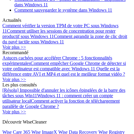
dans Windows 11
Comment sauvegarder le système dans Windows 11
Actualités
Comment vérifier la version TPM de votre PC sous Windows
11
Comment utiliser les sessions de concentration pour rester
productif sous Windows 11
Comment agrandir la zone de clic droit
du pavé tactile sous Windows 11
Voir plus >>
Recommandé
Astuces cachées pour accélérer Chrome : 5 fonctionnalités
expérimentales
Comment empêcher Google Chrome de détecter si
votre ordinateur est compatible avec Windows 11
Quelle est la
différence entre AVI et MP4 et quel est le meilleur format vidéo ?
Voir plus >>
Les plus consultés
[Résolu] Impossible d'annuler les icônes épinglées de la barre des
tâches sous Win11
Windows 11 : comment créer un compte
utilisateur local
Comment activer la fonction de téléchargement
parallèle de Google Chrome ?
Voir plus >>
Découvrir WiseCleaner
Wise Care 365
Wise ImageX
Wise Data Recovery
Wise Registry