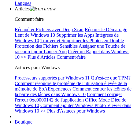
Langues
Articles
Comment-faire
Récupérer Fichiers avec Deep Scan
Réparer le Démarrage
Lent de Windows 10
Supprimer les Apps Intégrées de
Windows 10
Trouver et Supprimer les Photos en Double
Protection des Fichiers Sensibles
Assigner une Touche de
raccourci pour Lancer App
Créer un Rappel dans Windows
10
>> Plus d'Articles Comment-faire
Astuces pour Windows
Processeurs supportés par Windows 11
Qu'est-ce que TPM?
Comment résoudre le problème de l'utilisation élevée de la
mémoire de EoAExperiences
Comment centrer les icônes de
la barre des tâches dans Windows 10
Comment corriger
l'erreur 0xc0000142 de l'application Office
Mode Dieu de
Windows 10
Comment ajouter Windows Photo Viewer dans
Windows 10
>> Plus d'Astuces pour Windows
Boutique