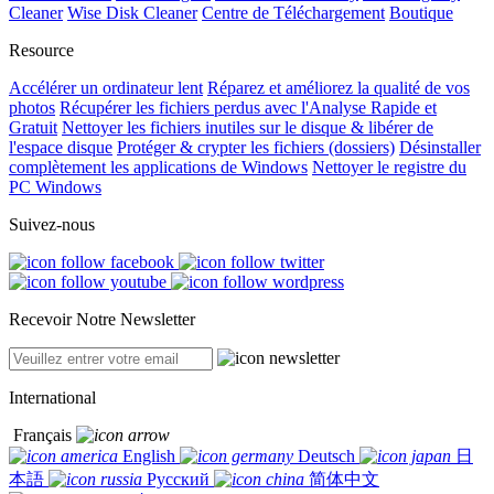
Cleaner
Wise Disk Cleaner
Centre de Téléchargement
Boutique
Resource
Accélérer un ordinateur lent
Réparez et améliorez la qualité de vos
photos
Récupérer les fichiers perdus avec l'Analyse Rapide et
Gratuit
Nettoyer les fichiers inutiles sur le disque & libérer de
l'espace disque
Protéger & crypter les fichiers (dossiers)
Désinstaller
complètement les applications de Windows
Nettoyer le registre du
PC Windows
Suivez-nous
Recevoir Notre Newsletter
International
Français
English
Deutsch
日
本語
Русский
简体中文