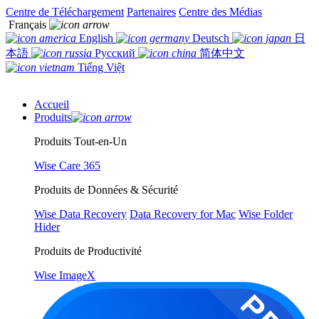
Centre de Téléchargement
Partenaires
Centre des Médias
Français
English
Deutsch
日
本語
Русский
简体中文
Tiếng Việt
Accueil
Produits
Produits Tout-en-Un
Wise Care 365
Produits de Données & Sécurité
Wise Data Recovery
Data Recovery for Mac
Wise Folder
Hider
Produits de Productivité
Wise ImageX