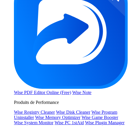
Wise PDF Editor Online (Free)
Wise Note
Produits de Performance
Wise Registry Cleaner
Wise Disk Cleaner
Wise Program
Uninstaller
Wise Memory Optimizer
Wise Game Booster
Wise System Monitor
Wise PC 1stAid
Wise Plugin Manager