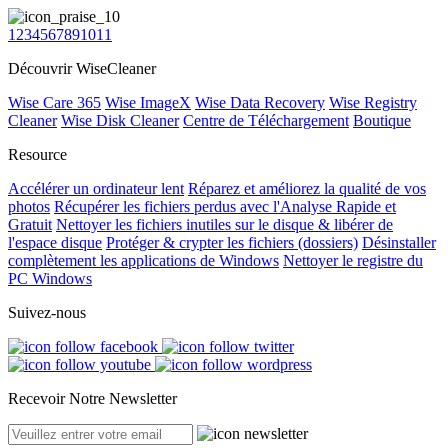
0
1
2
3
4
5
6
7
8
9
10
11
Découvrir WiseCleaner
Wise Care 365
Wise ImageX
Wise Data Recovery
Wise Registry
Cleaner
Wise Disk Cleaner
Centre de Téléchargement
Boutique
Resource
Accélérer un ordinateur lent
Réparez et améliorez la qualité de vos
photos
Récupérer les fichiers perdus avec l'Analyse Rapide et
Gratuit
Nettoyer les fichiers inutiles sur le disque & libérer de
l'espace disque
Protéger & crypter les fichiers (dossiers)
Désinstaller
complètement les applications de Windows
Nettoyer le registre du
PC Windows
Suivez-nous
Recevoir Notre Newsletter