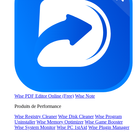
Wise PDF Editor Online (Free)
Wise Note
Produits de Performance
Wise Registry Cleaner
Wise Disk Cleaner
Wise Program
Uninstaller
Wise Memory Optimizer
Wise Game Booster
Wise System Monitor
Wise PC 1stAid
Wise Plugin Manager