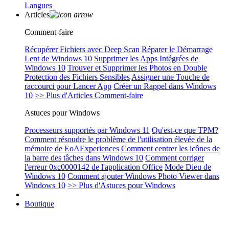
Langues
Articles
Comment-faire
Récupérer Fichiers avec Deep Scan
Réparer le Démarrage
Lent de Windows 10
Supprimer les Apps Intégrées de
Windows 10
Trouver et Supprimer les Photos en Double
Protection des Fichiers Sensibles
Assigner une Touche de
raccourci pour Lancer App
Créer un Rappel dans Windows
10
>> Plus d'Articles Comment-faire
Astuces pour Windows
Processeurs supportés par Windows 11
Qu'est-ce que TPM?
Comment résoudre le problème de l'utilisation élevée de la
mémoire de EoAExperiences
Comment centrer les icônes de
la barre des tâches dans Windows 10
Comment corriger
l'erreur 0xc0000142 de l'application Office
Mode Dieu de
Windows 10
Comment ajouter Windows Photo Viewer dans
Windows 10
>> Plus d'Astuces pour Windows
Boutique