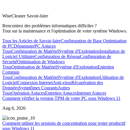
WiseCleaner Savoir-faire
Rencontrez des problèmes informatiques difficiles ?
Tout sur la maintenance et l'optimisation de votre système Windows.
Tous les Articles de Savoir-faire
Configuration de Base
Optimisation
de PC
Dépannage
PC Astuces
Tous
Configuration de Matériel
Système d'Explotation
Installation de
Logiciel Utilitaire
Configuration de Réseau
Configuration de
Sécurité
Optimisation de Windows
Tous
Optimisation de Matériel
Système d'Explotation
Entretien
Commun
Tous
Configuration de Matériel
Système d'Explotation
Utilisation de
Logiciel
Connexion Internet
Anti-virus
Récupération des
Données
Symptômes Courants
Autres
Tous
Opération Astuces
Entretien Astuces
Internet Astuces
Comment vérifier la version TPM de votre PC sous Windows 11
Aug 6, 2026
0
Comment utiliser les sessions de concentration pour rester productif
sous Windows 11