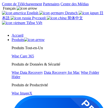
Centre de Téléchargement
Partenaires
Centre des Médias
Français
English
Deutsch
日
本語
Русский
简体中文
Tiếng Việt
Accueil
Produits
Produits Tout-en-Un
Wise Care 365
Produits de Données & Sécurité
Wise Data Recovery
Data Recovery for Mac
Wise Folder
Hider
Produits de Productivité
Wise ImageX