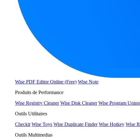
Wise PDF Editor Online (Free)
Wise Note
Produits de Performance
Wise Registry Cleaner
Wise Disk Cleaner
Wise Program Uninst
Outils Utilitaires
Checkit
Wise Toys
Wise Duplicate Finder
Wise Hotkey
Wise R
Outils Multimedias