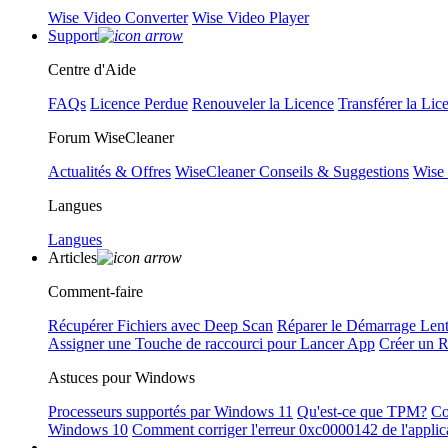
Wise Video Converter
Wise Video Player
Support
Centre d'Aide
FAQs
Licence Perdue
Renouveler la Licence
Transférer la Lic
Forum WiseCleaner
Actualités & Offres
WiseCleaner Conseils & Suggestions
Wise
Langues
Langues
Articles
Comment-faire
Récupérer Fichiers avec Deep Scan
Réparer le Démarrage Len
Assigner une Touche de raccourci pour Lancer App
Créer un 
Astuces pour Windows
Processeurs supportés par Windows 11
Qu'est-ce que TPM?
Co
Windows 10
Comment corriger l'erreur 0xc0000142 de l'applic