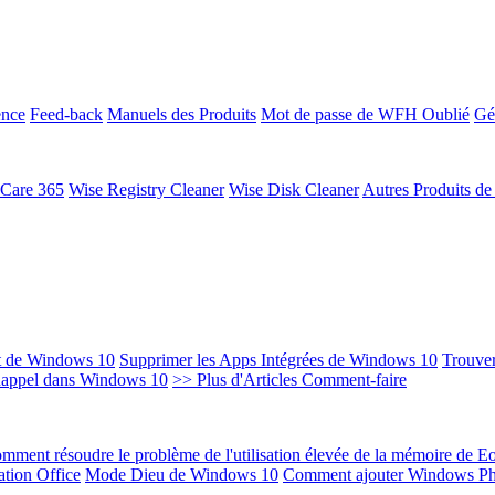
ence
Feed-back
Manuels des Produits
Mot de passe de WFH Oublié
Gé
 Care 365
Wise Registry Cleaner
Wise Disk Cleaner
Autres Produits d
t de Windows 10
Supprimer les Apps Intégrées de Windows 10
Trouver
Rappel dans Windows 10
>> Plus d'Articles Comment-faire
mment résoudre le problème de l'utilisation élevée de la mémoire de 
ation Office
Mode Dieu de Windows 10
Comment ajouter Windows Ph