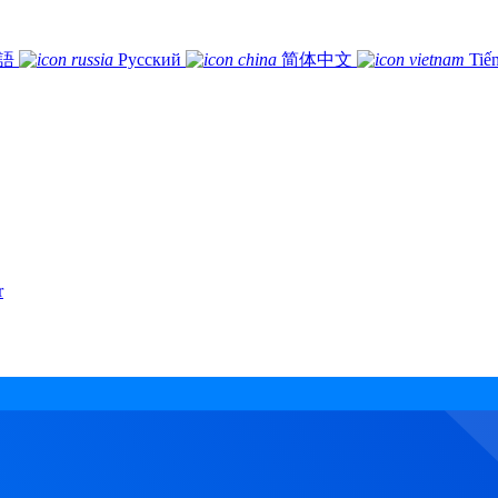
語
Русский
简体中文
Tiế
r