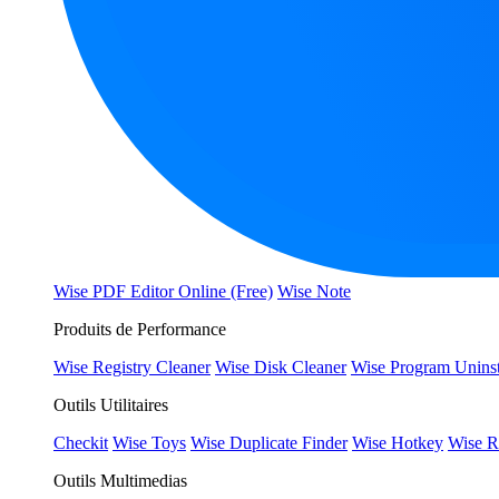
Wise PDF Editor Online (Free)
Wise Note
Produits de Performance
Wise Registry Cleaner
Wise Disk Cleaner
Wise Program Uninst
Outils Utilitaires
Checkit
Wise Toys
Wise Duplicate Finder
Wise Hotkey
Wise R
Outils Multimedias