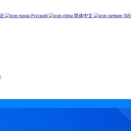
語
Русский
简体中文
Tiế
r