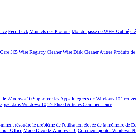
ence
Feed-back
Manuels des Produits
Mot de passe de WFH Oublié
Gé
 Care 365
Wise Registry Cleaner
Wise Disk Cleaner
Autres Produits d
t de Windows 10
Supprimer les Apps Intégrées de Windows 10
Trouver
Rappel dans Windows 10
>> Plus d'Articles Comment-faire
mment résoudre le problème de l'utilisation élevée de la mémoire de 
ation Office
Mode Dieu de Windows 10
Comment ajouter Windows Ph