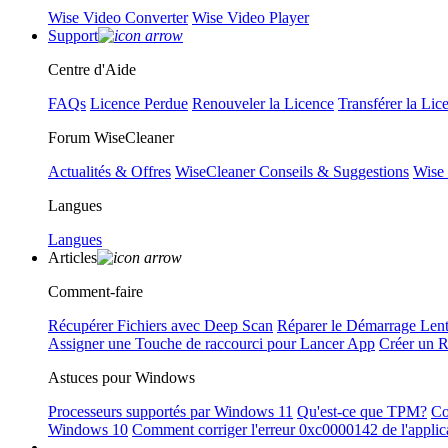
Wise Video Converter
Wise Video Player
Support
Centre d'Aide
FAQs
Licence Perdue
Renouveler la Licence
Transférer la Lic
Forum WiseCleaner
Actualités & Offres
WiseCleaner Conseils & Suggestions
Wise
Langues
Langues
Articles
Comment-faire
Récupérer Fichiers avec Deep Scan
Réparer le Démarrage Len
Assigner une Touche de raccourci pour Lancer App
Créer un 
Astuces pour Windows
Processeurs supportés par Windows 11
Qu'est-ce que TPM?
Co
Windows 10
Comment corriger l'erreur 0xc0000142 de l'applic