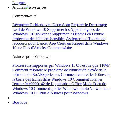
Langues
Articles
Comment-faire
Récupérer Fichiers avec Deep Scan
Réparer le Démarrage
Lent de Windows 10
Supprimer les Apps Intégrées de
Windows 10
Trouver et Supprimer les Photos en Double
Protection des Fichiers Sensibles
Assigner une Touche de
raccourci pour Lancer App
Créer un Rappel dans Windows
10
>> Plus d'Articles Comment-faire
Astuces pour Windows
Processeurs supportés par Windows 11
Qu'est-ce que TPM?
Comment résoudre le problème de l'utilisation élevée de la
mémoire de EoAExperiences
Comment centrer les icônes de
la barre des tâches dans Windows 10
Comment corriger
l'erreur 0xc0000142 de l'application Office
Mode Dieu de
Windows 10
Comment ajouter Windows Photo Viewer dans
Windows 10
>> Plus d'Astuces pour Windows
Boutique