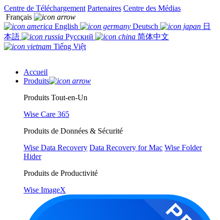
Centre de Téléchargement
Partenaires
Centre des Médias
Français
English
Deutsch
日
本語
Русский
简体中文
Tiếng Việt
Accueil
Produits
Produits Tout-en-Un
Wise Care 365
Produits de Données & Sécurité
Wise Data Recovery
Data Recovery for Mac
Wise Folder
Hider
Produits de Productivité
Wise ImageX