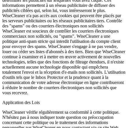
déterminer les publicités sur lesquelles vous avez cliqué. Ces
informations permettent à un réseau publicitaire de diffuser des
publicités ciblées qui, selon lui, vous intéresseront le plus.
WiseCleaner n'a pas accès aux cookies qui peuvent être placés par
les serveurs publicitaires ou les réseaux publicitaires tiers. Contrôle
des "spams" ou des courriers électroniques non sollicités
WiseCleaner est soucieux de contrôler les courriers électroniques
commerciaux non sollicités, ou "spams". WiseCleaner a une
politique anti-spam stricte qui interdit l'utilisation du compte client
pour envoyer des spams. WiseCleaner s'engage à ne pas vendre,
louer ou céder ses listes d'abonnés à des tiers. Bien que WiseCleaner
continue à examiner et à mettre en œuvre activement de nouvelles
technologies, telles que des fonctions de filtrage étendues, il n'existe
actuellement aucune technologie disponible qui empêchera
totalement l'envoi et la réception d'e-mails non sollicités. L'utilisation
d'outils tels que le Inbox Protector et la prudence quant à la
communication de votre adresse électronique en ligne contribueront
à réduire le nombre de courriers électroniques non sollicités que
vous recevrez.
Application des Lois
WiseCleaner vérifie régulièrement sa conformité à cette politique.
N'hésitez pas à nous indiquer toute question ou préoccupation
concernant cette politique ou le traitement des informations
personnelles par WiseCleaner en nous contactant via ce site Web.