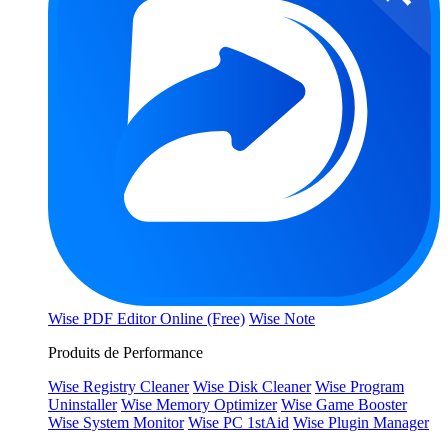
Wise PDF Editor Online (Free)
Wise Note
Produits de Performance
Wise Registry Cleaner
Wise Disk Cleaner
Wise Program
Uninstaller
Wise Memory Optimizer
Wise Game Booster
Wise System Monitor
Wise PC 1stAid
Wise Plugin Manager