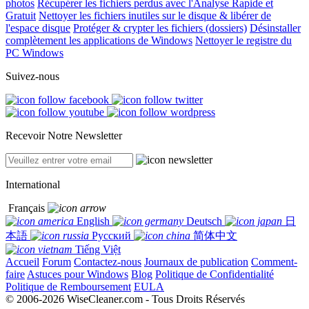
photos
Récupérer les fichiers perdus avec l'Analyse Rapide et
Gratuit
Nettoyer les fichiers inutiles sur le disque & libérer de
l'espace disque
Protéger & crypter les fichiers (dossiers)
Désinstaller
complètement les applications de Windows
Nettoyer le registre du
PC Windows
Suivez-nous
Recevoir Notre Newsletter
International
Français
English
Deutsch
日
本語
Русский
简体中文
Tiếng Việt
Accueil
Forum
Contactez-nous
Journaux de publication
Comment-
faire
Astuces pour Windows
Blog
Politique de Confidentialité
Politique de Remboursement
EULA
© 2006-2026 WiseCleaner.com - Tous Droits Réservés