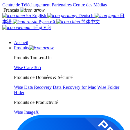
Centre de Téléchargement
Partenaires
Centre des Médias
Français
English
Deutsch
日
本語
Русский
简体中文
Tiếng Việt
Accueil
Produits
Produits Tout-en-Un
Wise Care 365
Produits de Données & Sécurité
Wise Data Recovery
Data Recovery for Mac
Wise Folder
Hider
Produits de Productivité
Wise ImageX