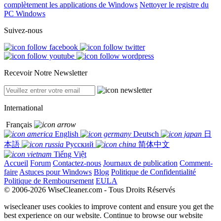
complètement les applications de Windows
Nettoyer le registre du
PC Windows
Suivez-nous
Recevoir Notre Newsletter
International
Français
English
Deutsch
日
本語
Русский
简体中文
Tiếng Việt
Accueil
Forum
Contactez-nous
Journaux de publication
Comment-
faire
Astuces pour Windows
Blog
Politique de Confidentialité
Politique de Remboursement
EULA
© 2006-2026 WiseCleaner.com - Tous Droits Réservés
wisecleaner uses cookies to improve content and ensure you get the
best experience on our website. Continue to browse our website