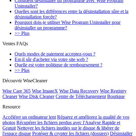
Comment désinstaller un programme avec Wise Program
Uninstaller?
Quelles sont les différences entre la désinstallation sûre et la
désinstallation forcée?
Pourquoi dois-je utiliser Wise Program Uninstaller pour
désinstaller un programme?
>> Plus
Ventes FAQs
Quels modes de paiement acceptez-vous ?
Est-il sûr d'acheter via votre site web ?
Quelle est votre politique de remboursement ?
>> Plus
Découvrir WiseCleaner
Wise Care 365
Wise ImageX
Wise Data Recovery
Wise Registry
Cleaner
Wise Disk Cleaner
Centre de Téléchargement
Boutique
Resource
Accélérer un ordinateur lent
Réparez et améliorez la qualité de vos
photos
Récupérer les fichiers perdus avec l'Analyse Rapide et
Gratuit
Nettoyer les fichiers inutiles sur le disque & libérer de
l'espace disque
Protéger & crypter les fichiers (dossiers)
Désinstaller