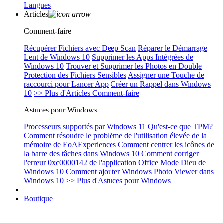
Langues
Articles
Comment-faire
Récupérer Fichiers avec Deep Scan
Réparer le Démarrage
Lent de Windows 10
Supprimer les Apps Intégrées de
Windows 10
Trouver et Supprimer les Photos en Double
Protection des Fichiers Sensibles
Assigner une Touche de
raccourci pour Lancer App
Créer un Rappel dans Windows
10
>> Plus d'Articles Comment-faire
Astuces pour Windows
Processeurs supportés par Windows 11
Qu'est-ce que TPM?
Comment résoudre le problème de l'utilisation élevée de la
mémoire de EoAExperiences
Comment centrer les icônes de
la barre des tâches dans Windows 10
Comment corriger
l'erreur 0xc0000142 de l'application Office
Mode Dieu de
Windows 10
Comment ajouter Windows Photo Viewer dans
Windows 10
>> Plus d'Astuces pour Windows
Boutique