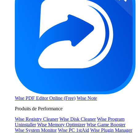
Wise PDF Editor Online (Free)
Wise Note
Produits de Performance
Wise Registry Cleaner
Wise Disk Cleaner
Wise Program
Uninstaller
Wise Memory Optimizer
Wise Game Booster
Wise System Monitor
Wise PC 1stAid
Wise Plugin Manager