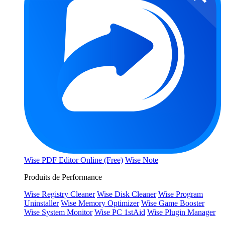
Wise PDF Editor Online (Free)
Wise Note
Produits de Performance
Wise Registry Cleaner
Wise Disk Cleaner
Wise Program
Uninstaller
Wise Memory Optimizer
Wise Game Booster
Wise System Monitor
Wise PC 1stAid
Wise Plugin Manager