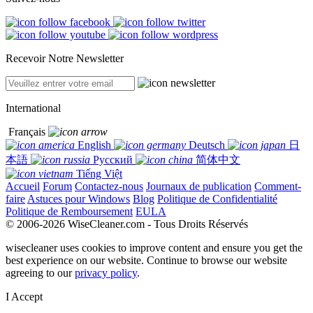
Recevoir Notre Newsletter
International
Français
English
Deutsch
日
本語
Русский
简体中文
Tiếng Việt
Accueil
Forum
Contactez-nous
Journaux de publication
Comment-
faire
Astuces pour Windows
Blog
Politique de Confidentialité
Politique de Remboursement
EULA
© 2006-2026 WiseCleaner.com - Tous Droits Réservés
wisecleaner uses cookies to improve content and ensure you get the
best experience on our website. Continue to browse our website
agreeing to our
privacy policy
.
I Accept