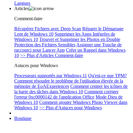
Langues
Articles
Comment-faire
Récupérer Fichiers avec Deep Scan
Réparer le Démarrage
Lent de Windows 10
Supprimer les Apps Intégrées de
Windows 10
Trouver et Supprimer les Photos en Double
Protection des Fichiers Sensibles
Assigner une Touche de
raccourci pour Lancer App
Créer un Rappel dans Windows
10
>> Plus d'Articles Comment-faire
Astuces pour Windows
Processeurs supportés par Windows 11
Qu'est-ce que TPM?
Comment résoudre le problème de l'utilisation élevée de la
mémoire de EoAExperiences
Comment centrer les icônes de
la barre des tâches dans Windows 10
Comment corriger
l'erreur 0xc0000142 de l'application Office
Mode Dieu de
Windows 10
Comment ajouter Windows Photo Viewer dans
Windows 10
>> Plus d'Astuces pour Windows
Boutique