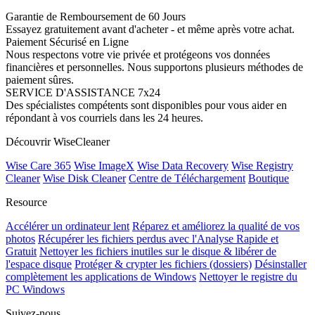
Garantie de Remboursement de 60 Jours
Essayez gratuitement avant d'acheter - et même après votre achat.
Paiement Sécurisé en Ligne
Nous respectons votre vie privée et protégeons vos données
financières et personnelles. Nous supportons plusieurs méthodes de
paiement sûres.
SERVICE D'ASSISTANCE 7x24
Des spécialistes compétents sont disponibles pour vous aider en
répondant à vos courriels dans les 24 heures.
Découvrir WiseCleaner
Wise Care 365
Wise ImageX
Wise Data Recovery
Wise Registry
Cleaner
Wise Disk Cleaner
Centre de Téléchargement
Boutique
Resource
Accélérer un ordinateur lent
Réparez et améliorez la qualité de vos
photos
Récupérer les fichiers perdus avec l'Analyse Rapide et
Gratuit
Nettoyer les fichiers inutiles sur le disque & libérer de
l'espace disque
Protéger & crypter les fichiers (dossiers)
Désinstaller
complètement les applications de Windows
Nettoyer le registre du
PC Windows
Suivez-nous