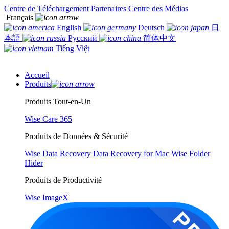
Centre de Téléchargement
Partenaires
Centre des Médias
Français
English
Deutsch
日
本語
Русский
简体中文
Tiếng Việt
Accueil
Produits
Produits Tout-en-Un
Wise Care 365
Produits de Données & Sécurité
Wise Data Recovery
Data Recovery for Mac
Wise Folder
Hider
Produits de Productivité
Wise ImageX