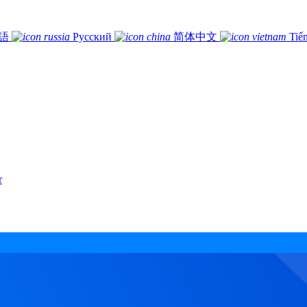
語
Русский
简体中文
Tiế
r