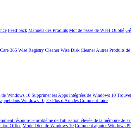
ence
Feed-back
Manuels des Produits
Mot de passe de WFH Oublié
Gé
 Care 365
Wise Registry Cleaner
Wise Disk Cleaner
Autres Produits d
t de Windows 10
Supprimer les Apps Intégrées de Windows 10
Trouver
Rappel dans Windows 10
>> Plus d'Articles Comment-faire
mment résoudre le problème de l'utilisation élevée de la mémoire de 
ation Office
Mode Dieu de Windows 10
Comment ajouter Windows Ph