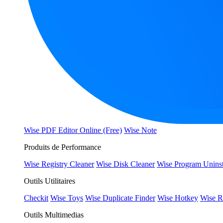
Wise PDF Editor Online (Free)
Wise Note
Produits de Performance
Wise Registry Cleaner
Wise Disk Cleaner
Wise Program Uninst
Outils Utilitaires
Checkit
Wise Toys
Wise Duplicate Finder
Wise Hotkey
Wise R
Outils Multimedias