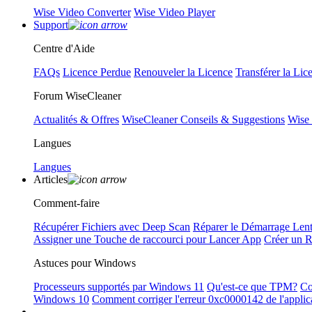
Wise Video Converter
Wise Video Player
Support
Centre d'Aide
FAQs
Licence Perdue
Renouveler la Licence
Transférer la Lic
Forum WiseCleaner
Actualités & Offres
WiseCleaner Conseils & Suggestions
Wise
Langues
Langues
Articles
Comment-faire
Récupérer Fichiers avec Deep Scan
Réparer le Démarrage Len
Assigner une Touche de raccourci pour Lancer App
Créer un 
Astuces pour Windows
Processeurs supportés par Windows 11
Qu'est-ce que TPM?
Co
Windows 10
Comment corriger l'erreur 0xc0000142 de l'applic