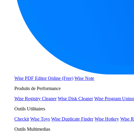
Wise PDF Editor Online (Free)
Wise Note
Produits de Performance
Wise Registry Cleaner
Wise Disk Cleaner
Wise Program Uninst
Outils Utilitaires
Checkit
Wise Toys
Wise Duplicate Finder
Wise Hotkey
Wise R
Outils Multimedias