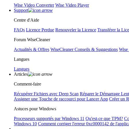
Wise Video Converter
Wise Video Player
Support
Centre d'Aide
FAQs
Licence Perdue
Renouveler la Licence
Transférer la Lic
Forum WiseCleaner
Actualités & Offres
WiseCleaner Conseils & Suggestions
Wise
Langues
Langues
Articles
Comment-faire
Récupérer Fichiers avec Deep Scan
Réparer le Démarrage Len
Assigner une Touche de raccourci pour Lancer App
Créer un 
Astuces pour Windows
Processeurs supportés par Windows 11
Qu'est-ce que TPM?
Co
Windows 10
Comment corriger l'erreur 0xc0000142 de l'applic