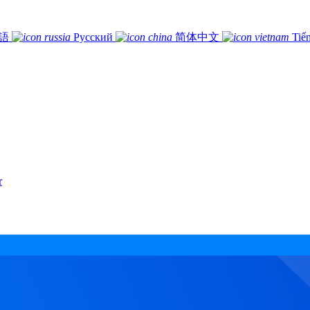
語
Русский
简体中文
Tiế
r