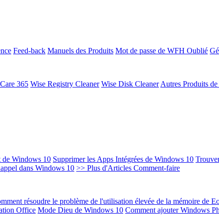
ence
Feed-back
Manuels des Produits
Mot de passe de WFH Oublié
Gé
 Care 365
Wise Registry Cleaner
Wise Disk Cleaner
Autres Produits d
t de Windows 10
Supprimer les Apps Intégrées de Windows 10
Trouver
Rappel dans Windows 10
>> Plus d'Articles Comment-faire
mment résoudre le problème de l'utilisation élevée de la mémoire de 
ation Office
Mode Dieu de Windows 10
Comment ajouter Windows Ph