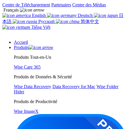
Centre de Téléchargement
Partenaires
Centre des Médias
Français
English
Deutsch
日
本語
Русский
简体中文
Tiếng Việt
Accueil
Produits
Produits Tout-en-Un
Wise Care 365
Produits de Données & Sécurité
Wise Data Recovery
Data Recovery for Mac
Wise Folder
Hider
Produits de Productivité
Wise ImageX