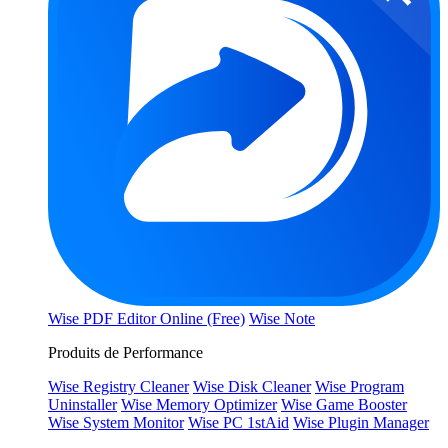
Wise PDF Editor Online (Free)
Wise Note
Produits de Performance
Wise Registry Cleaner
Wise Disk Cleaner
Wise Program
Uninstaller
Wise Memory Optimizer
Wise Game Booster
Wise System Monitor
Wise PC 1stAid
Wise Plugin Manager