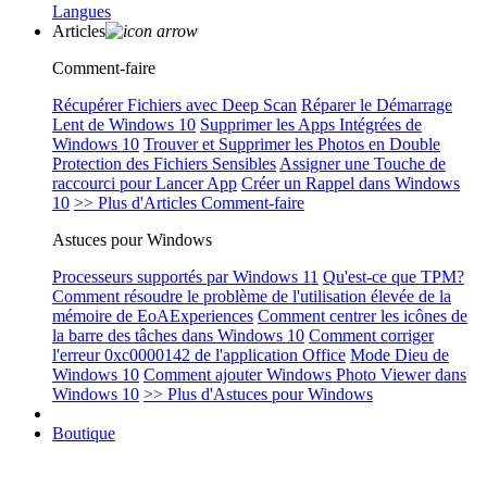
Langues
Articles
Comment-faire
Récupérer Fichiers avec Deep Scan
Réparer le Démarrage
Lent de Windows 10
Supprimer les Apps Intégrées de
Windows 10
Trouver et Supprimer les Photos en Double
Protection des Fichiers Sensibles
Assigner une Touche de
raccourci pour Lancer App
Créer un Rappel dans Windows
10
>> Plus d'Articles Comment-faire
Astuces pour Windows
Processeurs supportés par Windows 11
Qu'est-ce que TPM?
Comment résoudre le problème de l'utilisation élevée de la
mémoire de EoAExperiences
Comment centrer les icônes de
la barre des tâches dans Windows 10
Comment corriger
l'erreur 0xc0000142 de l'application Office
Mode Dieu de
Windows 10
Comment ajouter Windows Photo Viewer dans
Windows 10
>> Plus d'Astuces pour Windows
Boutique