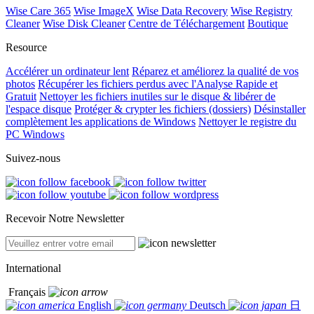
Wise Care 365
Wise ImageX
Wise Data Recovery
Wise Registry
Cleaner
Wise Disk Cleaner
Centre de Téléchargement
Boutique
Resource
Accélérer un ordinateur lent
Réparez et améliorez la qualité de vos
photos
Récupérer les fichiers perdus avec l'Analyse Rapide et
Gratuit
Nettoyer les fichiers inutiles sur le disque & libérer de
l'espace disque
Protéger & crypter les fichiers (dossiers)
Désinstaller
complètement les applications de Windows
Nettoyer le registre du
PC Windows
Suivez-nous
Recevoir Notre Newsletter
International
Français
English
Deutsch
日