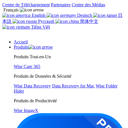
Centre de Téléchargement
Partenaires
Centre des Médias
Français
English
Deutsch
日
本語
Русский
简体中文
Tiếng Việt
Accueil
Produits
Produits Tout-en-Un
Wise Care 365
Produits de Données & Sécurité
Wise Data Recovery
Data Recovery for Mac
Wise Folder
Hider
Produits de Productivité
Wise ImageX