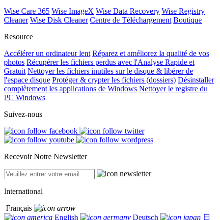
Wise Care 365
Wise ImageX
Wise Data Recovery
Wise Registry
Cleaner
Wise Disk Cleaner
Centre de Téléchargement
Boutique
Resource
Accélérer un ordinateur lent
Réparez et améliorez la qualité de vos
photos
Récupérer les fichiers perdus avec l'Analyse Rapide et
Gratuit
Nettoyer les fichiers inutiles sur le disque & libérer de
l'espace disque
Protéger & crypter les fichiers (dossiers)
Désinstaller
complètement les applications de Windows
Nettoyer le registre du
PC Windows
Suivez-nous
Recevoir Notre Newsletter
International
Français
English
Deutsch
日