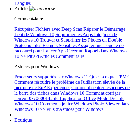
Langues
Articles
Comment-faire
Récupérer Fichiers avec Deep Scan
Réparer le Démarrage
Lent de Windows 10
Supprimer les Apps Intégrées de
Windows 10
Trouver et Supprimer les Photos en Double
Protection des Fichiers Sensibles
Assigner une Touche de
raccourci pour Lancer App
Créer un Rappel dans Windows
10
>> Plus d'Articles Comment-faire
Astuces pour Windows
Processeurs supportés par Windows 11
Qu'est-ce que TPM?
Comment résoudre le problème de l'utilisation élevée de la
mémoire de EoAExperiences
Comment centrer les icônes de
la barre des tâches dans Windows 10
Comment corriger
l'erreur 0xc0000142 de l'application Office
Mode Dieu de
Windows 10
Comment ajouter Windows Photo Viewer dans
Windows 10
>> Plus d'Astuces pour Windows
Boutique