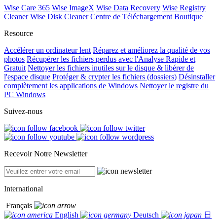
Wise Care 365
Wise ImageX
Wise Data Recovery
Wise Registry
Cleaner
Wise Disk Cleaner
Centre de Téléchargement
Boutique
Resource
Accélérer un ordinateur lent
Réparez et améliorez la qualité de vos
photos
Récupérer les fichiers perdus avec l'Analyse Rapide et
Gratuit
Nettoyer les fichiers inutiles sur le disque & libérer de
l'espace disque
Protéger & crypter les fichiers (dossiers)
Désinstaller
complètement les applications de Windows
Nettoyer le registre du
PC Windows
Suivez-nous
Recevoir Notre Newsletter
International
Français
English
Deutsch
日