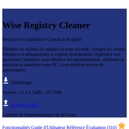
Wise Registry Cleaner
Nettoyeur et Optimiseur Gratuit de Registre
Éliminez les résidus du registre en toute sécurité, corrigez les erreurs
Windows et défragmentez le registre gratuitement. Optimisez vos
paramètres Windows pour éliminer les ralentissements, améliorer la
réactivité et maintenir votre PC à son meilleur niveau de
performance.
Télécharger
Version :
11.3.3
Taille :
10.7 MB
Activer le PRO
Garantie de Remboursement de 60 Jours
Fonctionnalités
Guide d'Utilisateur
Référence
Évaluation (
310
)