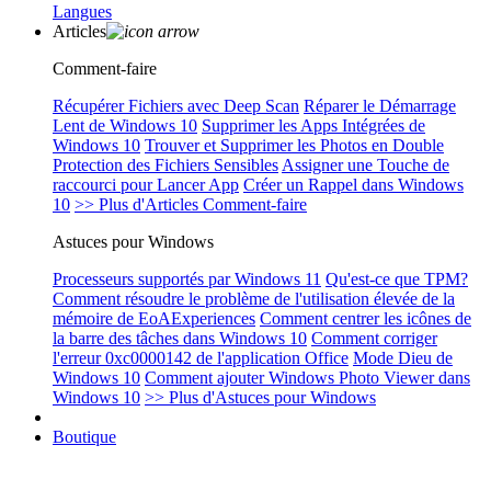
Langues
Articles
Comment-faire
Récupérer Fichiers avec Deep Scan
Réparer le Démarrage
Lent de Windows 10
Supprimer les Apps Intégrées de
Windows 10
Trouver et Supprimer les Photos en Double
Protection des Fichiers Sensibles
Assigner une Touche de
raccourci pour Lancer App
Créer un Rappel dans Windows
10
>> Plus d'Articles Comment-faire
Astuces pour Windows
Processeurs supportés par Windows 11
Qu'est-ce que TPM?
Comment résoudre le problème de l'utilisation élevée de la
mémoire de EoAExperiences
Comment centrer les icônes de
la barre des tâches dans Windows 10
Comment corriger
l'erreur 0xc0000142 de l'application Office
Mode Dieu de
Windows 10
Comment ajouter Windows Photo Viewer dans
Windows 10
>> Plus d'Astuces pour Windows
Boutique