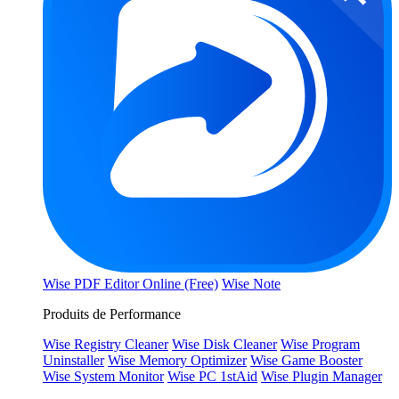
Wise PDF Editor Online (Free)
Wise Note
Produits de Performance
Wise Registry Cleaner
Wise Disk Cleaner
Wise Program
Uninstaller
Wise Memory Optimizer
Wise Game Booster
Wise System Monitor
Wise PC 1stAid
Wise Plugin Manager