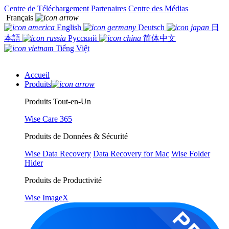
Centre de Téléchargement
Partenaires
Centre des Médias
Français
English
Deutsch
日
本語
Русский
简体中文
Tiếng Việt
Accueil
Produits
Produits Tout-en-Un
Wise Care 365
Produits de Données & Sécurité
Wise Data Recovery
Data Recovery for Mac
Wise Folder
Hider
Produits de Productivité
Wise ImageX