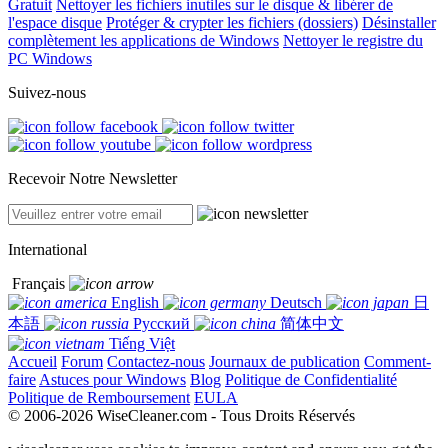
Gratuit
Nettoyer les fichiers inutiles sur le disque & libérer de
l'espace disque
Protéger & crypter les fichiers (dossiers)
Désinstaller
complètement les applications de Windows
Nettoyer le registre du
PC Windows
Suivez-nous
Recevoir Notre Newsletter
International
Français
English
Deutsch
日
本語
Русский
简体中文
Tiếng Việt
Accueil
Forum
Contactez-nous
Journaux de publication
Comment-
faire
Astuces pour Windows
Blog
Politique de Confidentialité
Politique de Remboursement
EULA
© 2006-2026 WiseCleaner.com - Tous Droits Réservés