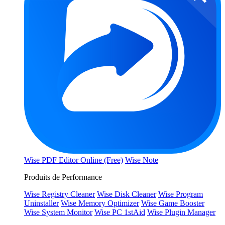
Wise PDF Editor Online (Free)
Wise Note
Produits de Performance
Wise Registry Cleaner
Wise Disk Cleaner
Wise Program
Uninstaller
Wise Memory Optimizer
Wise Game Booster
Wise System Monitor
Wise PC 1stAid
Wise Plugin Manager