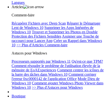
Langues
Articles
Comment-faire
Récupérer Fichiers avec Deep Scan
Réparer le Démarrage
Lent de Windows 10
Supprimer les Apps Intégrées de
Windows 10
Trouver et Supprimer les Photos en Double
Protection des Fichiers Sensibles
Assigner une Touche de
raccourci pour Lancer App
Créer un Rappel dans Windows
10
>> Plus d'Articles Comment-faire
Astuces pour Windows
Processeurs supportés par Windows 11
Qu'est-ce que TPM?
Comment résoudre le problème de l'utilisation élevée de la
mémoire de EoAExperiences
Comment centrer les icônes de
la barre des tâches dans Windows 10
Comment corriger
l'erreur 0xc0000142 de l'application Office
Mode Dieu de
Windows 10
Comment ajouter Windows Photo Viewer dans
Windows 10
>> Plus d'Astuces pour Windows
Boutique