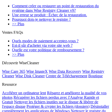
Comment créer ou restaurer un point de restauration du
système dans Wise Registry Cleaner v9?
Une erreur se produit : Échec de la restauration.
Pourquoi dois-je nettoyer le registre ?
>> Plus
Ventes FAQs
Quels modes de paiement acceptez-vous ?
Est-il sûr d'acheter via votre site web ?
Quelle est votre politique de remboursement ?
>> Plus
Découvrir WiseCleaner
Wise Care 365
Wise ImageX
Wise Data Recovery
Wise Registry
Cleaner
Wise Disk Cleaner
Centre de Téléchargement
Boutique
Resource
Accélérer un ordinateur lent
Réparez et améliorez la qualité de vos
photos
Récupérer les fichiers perdus avec l'Analyse Rapide et
Gratuit
Nettoyer les fichiers inutiles sur le disque & libérer de
l'espace disque
Protéger & crypter les fichiers (dossiers)
Désinstaller
complètement les applications de Windows
Nettoyer le registre du