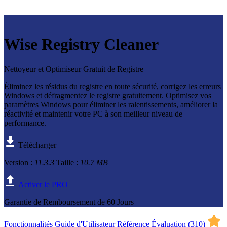
Wise Registry Cleaner
Nettoyeur et Optimiseur Gratuit de Registre
Éliminez les résidus du registre en toute sécurité, corrigez les erreurs
Windows et défragmentez le registre gratuitement. Optimisez vos
paramètres Windows pour éliminer les ralentissements, améliorer la
réactivité et maintenir votre PC à son meilleur niveau de
performance.
Télécharger
Version :
11.3.3
Taille :
10.7 MB
Activer le PRO
Garantie de Remboursement de 60 Jours
Fonctionnalités
Guide d'Utilisateur
Référence
Évaluation (
310
)