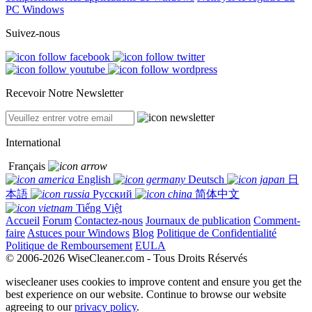
PC Windows
Suivez-nous
Recevoir Notre Newsletter
International
Français
English
Deutsch
日
本語
Русский
简体中文
Tiếng Việt
Accueil
Forum
Contactez-nous
Journaux de publication
Comment-
faire
Astuces pour Windows
Blog
Politique de Confidentialité
Politique de Remboursement
EULA
© 2006-2026 WiseCleaner.com - Tous Droits Réservés
wisecleaner uses cookies to improve content and ensure you get the
best experience on our website. Continue to browse our website
agreeing to our
privacy policy
.