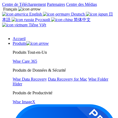
Centre de Téléchargement
Partenaires
Centre des Médias
Français
English
Deutsch
日
本語
Русский
简体中文
Tiếng Việt
Accueil
Produits
Produits Tout-en-Un
Wise Care 365
Produits de Données & Sécurité
Wise Data Recovery
Data Recovery for Mac
Wise Folder
Hider
Produits de Productivité
Wise ImageX