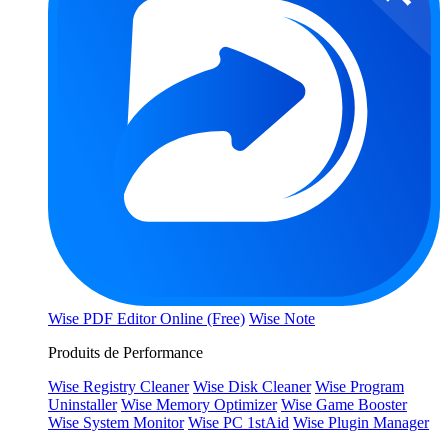
Wise PDF Editor Online (Free)
Wise Note
Produits de Performance
Wise Registry Cleaner
Wise Disk Cleaner
Wise Program
Uninstaller
Wise Memory Optimizer
Wise Game Booster
Wise System Monitor
Wise PC 1stAid
Wise Plugin Manager