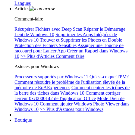
Langues
Articles
Comment-faire
Récupérer Fichiers avec Deep Scan
Réparer le Démarrage
Lent de Windows 10
Supprimer les Apps Intégrées de
Windows 10
Trouver et Supprimer les Photos en Double
Protection des Fichiers Sensibles
Assigner une Touche de
raccourci pour Lancer App
Créer un Rappel dans Windows
10
>> Plus d'Articles Comment-faire
Astuces pour Windows
Processeurs supportés par Windows 11
Qu'est-ce que TPM?
Comment résoudre le problème de l'utilisation élevée de la
mémoire de EoAExperiences
Comment centrer les icônes de
la barre des tâches dans Windows 10
Comment corriger
l'erreur 0xc0000142 de l'application Office
Mode Dieu de
Windows 10
Comment ajouter Windows Photo Viewer dans
Windows 10
>> Plus d'Astuces pour Windows
Boutique