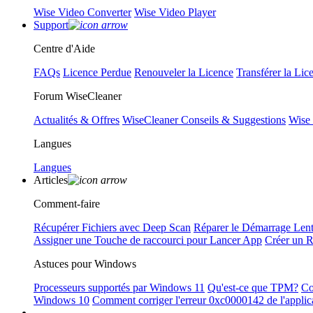
Wise Video Converter
Wise Video Player
Support
Centre d'Aide
FAQs
Licence Perdue
Renouveler la Licence
Transférer la Lic
Forum WiseCleaner
Actualités & Offres
WiseCleaner Conseils & Suggestions
Wise
Langues
Langues
Articles
Comment-faire
Récupérer Fichiers avec Deep Scan
Réparer le Démarrage Len
Assigner une Touche de raccourci pour Lancer App
Créer un 
Astuces pour Windows
Processeurs supportés par Windows 11
Qu'est-ce que TPM?
Co
Windows 10
Comment corriger l'erreur 0xc0000142 de l'applic