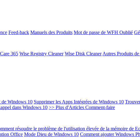
ence
Feed-back
Manuels des Produits
Mot de passe de WFH Oublié
Gé
 Care 365
Wise Registry Cleaner
Wise Disk Cleaner
Autres Produits d
t de Windows 10
Supprimer les Apps Intégrées de Windows 10
Trouver
Rappel dans Windows 10
>> Plus d'Articles Comment-faire
mment résoudre le problème de l'utilisation élevée de la mémoire de 
ation Office
Mode Dieu de Windows 10
Comment ajouter Windows Ph