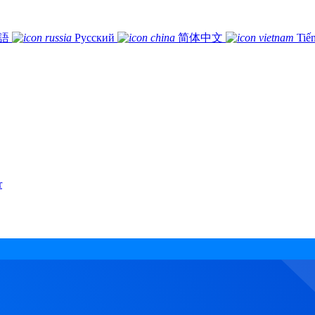
語
Русский
简体中文
Tiế
r