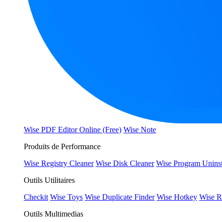
Wise PDF Editor Online (Free)
Wise Note
Produits de Performance
Wise Registry Cleaner
Wise Disk Cleaner
Wise Program Uninst
Outils Utilitaires
Checkit
Wise Toys
Wise Duplicate Finder
Wise Hotkey
Wise R
Outils Multimedias