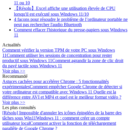
11 ou 10
【Résolu】Excel affiche une utilisation élevée de CPU
lorsqu'il est exécuté sous Windows 11/10
4 façons pour résoudre le problème de l’ordinateur portable ne
peut pas rechercher l'audio Bluetooth
Comment effacer l'historique du presse-papiers sous Windows
11
Actualités
Comment vérifier la version TPM de votre PC sous Windows
11
Comment utiliser les sessions de concentration pour rester
productif sous Windows 11
Comment agrandir la zone de clic droit
du pavé tactile sous Windows 11
Voir plus >>
Recommandé
Astuces cachées pour accélérer Chrome : 5 fonctionnalités
expérimentales
Comment empêcher Google Chrome de détecter si
votre ordinateur est compatible avec Windows 11
Quelle est la
différence entre AVI et MP4 et quel est le meilleur format vidéo ?
Voir plus >>
Les plus consultés
[Résolu] Impossible d'annuler les icônes épinglées de la barre des
tâches sous Win11
Windows 11 : comment créer un compte
utilisateur local
Comment activer la fonction de téléchargement
parallèle de Google Chrome ?