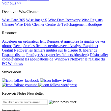
Voir plus >>
Découvrir WiseCleaner
Wise Care 365
Wise ImageX
Wise Data Recovery
Wise Registry
Cleaner
Wise Disk Cleaner
Centre de Téléchargement
Boutique
Resource
Accélérer un ordinateur lent
Réparez et améliorez la qualité de vos
photos
Récupérer les fichiers perdus avec l'Analyse Rapide et
Gratuit
Nettoyer les fichiers inutiles sur le disque & libérer de
l'espace disque
Protéger & crypter les fichiers (dossiers)
Désinstaller
complètement les applications de Windows
Nettoyer le registre du
PC Windows
Suivez-nous
Recevoir Notre Newsletter
International