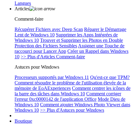
Langues
Articles
Comment-faire
Récupérer Fichiers avec Deep Scan
Réparer le Démarrage
Lent de Windows 10
Supprimer les Apps Intégrées de
Windows 10
Trouver et Supprimer les Photos en Double
Protection des Fichiers Sensibles
Assigner une Touche de
raccourci pour Lancer App
Créer un Rappel dans Windows
10
>> Plus d'Articles Comment-faire
Astuces pour Windows
Processeurs supportés par Windows 11
Qu'est-ce que TPM?
Comment résoudre le problème de l'utilisation élevée de la
mémoire de EoAExperiences
Comment centrer les icônes de
la barre des tâches dans Windows 10
Comment corriger
l'erreur 0xc0000142 de l'application Office
Mode Dieu de
Windows 10
Comment ajouter Windows Photo Viewer dans
Windows 10
>> Plus d'Astuces pour Windows
Boutique