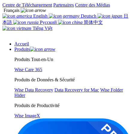
Centre de Téléchargement
Partenaires
Centre des Médias
Français
English
Deutsch
日
本語
Русский
简体中文
Tiếng Việt
Accueil
Produits
Produits Tout-en-Un
Wise Care 365
Produits de Données & Sécurité
Wise Data Recovery
Data Recovery for Mac
Wise Folder
Hider
Produits de Productivité
Wise ImageX