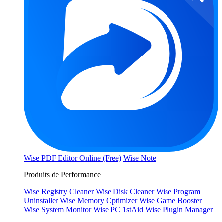
Wise PDF Editor Online (Free)
Wise Note
Produits de Performance
Wise Registry Cleaner
Wise Disk Cleaner
Wise Program
Uninstaller
Wise Memory Optimizer
Wise Game Booster
Wise System Monitor
Wise PC 1stAid
Wise Plugin Manager