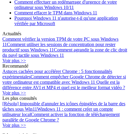
Comment effectuer un redémarrage d'urgence de votre
ordinateur sous Windows 10/11
Comment effacer le TPM dans Windows 11
Pourquoi Windows 11 n'autorise-t-il qu'une application
vérifiée par Microsoft
Actualités
Comment vérifier la version TPM de votre PC sous Windows
11
Comment utiliser les sessions de concentration pour rester
productif sous Windows 11
Comment agrandir la zone de clic droit
du pavé tactile sous Windows 11
Voir plus >>
Recommandé
Astuces cachées pour accélérer Chrome : 5 fonctionnalités
expérimentales
Comment empêcher Google Chrome de détecter si
votre ordinateur est compatible avec Windows 11
Quelle est la
différence entre AVI et MP4 et quel est le meilleur format vidéo ?
Voir plus >>
Les plus consultés
[Résolu] Impossible d'annuler les icônes épinglées de la barre des
tâches sous Win11
Windows 11 : comment créer un compte
utilisateur local
Comment activer la fonction de téléchargement
parallèle de Google Chrome ?
Voir plus >>