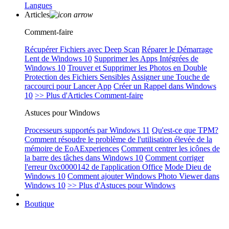
Langues
Articles
Comment-faire
Récupérer Fichiers avec Deep Scan
Réparer le Démarrage
Lent de Windows 10
Supprimer les Apps Intégrées de
Windows 10
Trouver et Supprimer les Photos en Double
Protection des Fichiers Sensibles
Assigner une Touche de
raccourci pour Lancer App
Créer un Rappel dans Windows
10
>> Plus d'Articles Comment-faire
Astuces pour Windows
Processeurs supportés par Windows 11
Qu'est-ce que TPM?
Comment résoudre le problème de l'utilisation élevée de la
mémoire de EoAExperiences
Comment centrer les icônes de
la barre des tâches dans Windows 10
Comment corriger
l'erreur 0xc0000142 de l'application Office
Mode Dieu de
Windows 10
Comment ajouter Windows Photo Viewer dans
Windows 10
>> Plus d'Astuces pour Windows
Boutique