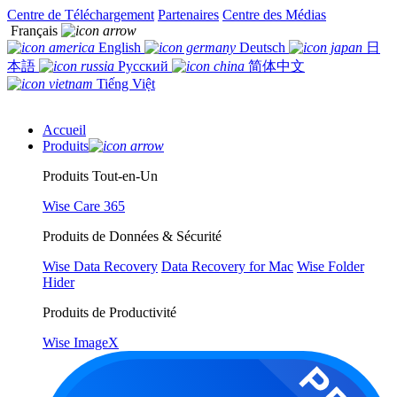
Centre de Téléchargement
Partenaires
Centre des Médias
Français
English
Deutsch
日
本語
Русский
简体中文
Tiếng Việt
Accueil
Produits
Produits Tout-en-Un
Wise Care 365
Produits de Données & Sécurité
Wise Data Recovery
Data Recovery for Mac
Wise Folder
Hider
Produits de Productivité
Wise ImageX