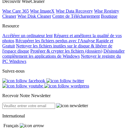
Découvrir WiseCleaner
Wise Care 365
Wise ImageX
Wise Data Recovery
Wise Registry
Cleaner
Wise Disk Cleaner
Centre de Téléchargement
Boutique
Resource
Accélérer un ordinateur lent
Réparez et améliorez la qualité de vos
photos
Récupérer les fichiers perdus avec l'Analyse Rapide et
Gratuit
Nettoyer les fichiers inutiles sur le disque & libérer de
l'espace disque
Protéger & crypter les fichiers (dossiers)
Désinstaller
complètement les applications de Windows
Nettoyer le registre du
PC Windows
Suivez-nous
Recevoir Notre Newsletter
International
Français