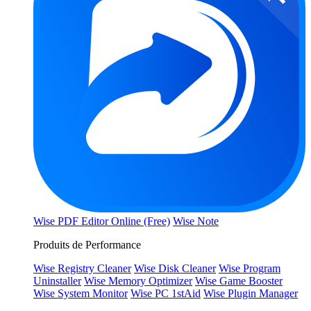
Wise PDF Editor Online (Free)
Wise Note
Produits de Performance
Wise Registry Cleaner
Wise Disk Cleaner
Wise Program
Uninstaller
Wise Memory Optimizer
Wise Game Booster
Wise System Monitor
Wise PC 1stAid
Wise Plugin Manager