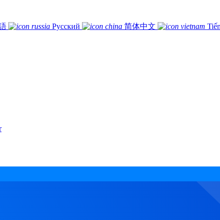
語
Русский
简体中文
Tiế
r