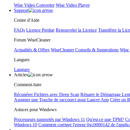
Wise Video Converter
Wise Video Player
Support
Centre d'Aide
FAQs
Licence Perdue
Renouveler la Licence
Transférer la Lic
Forum WiseCleaner
Actualités & Offres
WiseCleaner Conseils & Suggestions
Wise
Langues
Langues
Articles
Comment-faire
Récupérer Fichiers avec Deep Scan
Réparer le Démarrage Len
Assigner une Touche de raccourci pour Lancer App
Créer un 
Astuces pour Windows
Processeurs supportés par Windows 11
Qu'est-ce que TPM?
Co
Windows 10
Comment corriger l'erreur 0xc0000142 de l'applic