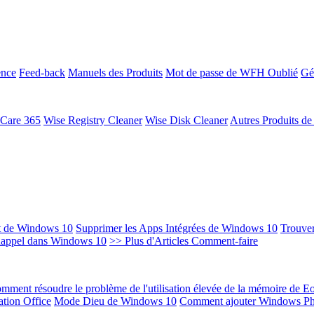
ence
Feed-back
Manuels des Produits
Mot de passe de WFH Oublié
Gé
 Care 365
Wise Registry Cleaner
Wise Disk Cleaner
Autres Produits d
t de Windows 10
Supprimer les Apps Intégrées de Windows 10
Trouver
Rappel dans Windows 10
>> Plus d'Articles Comment-faire
mment résoudre le problème de l'utilisation élevée de la mémoire de 
ation Office
Mode Dieu de Windows 10
Comment ajouter Windows Ph