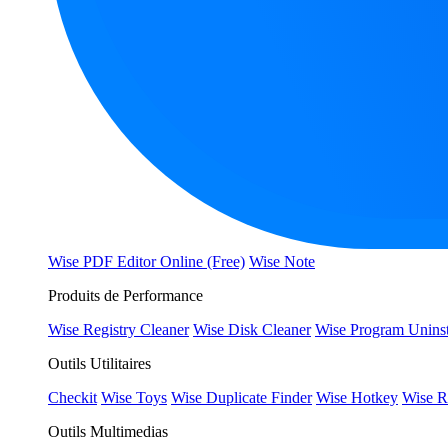
Wise PDF Editor Online (Free)
Wise Note
Produits de Performance
Wise Registry Cleaner
Wise Disk Cleaner
Wise Program Uninst
Outils Utilitaires
Checkit
Wise Toys
Wise Duplicate Finder
Wise Hotkey
Wise R
Outils Multimedias