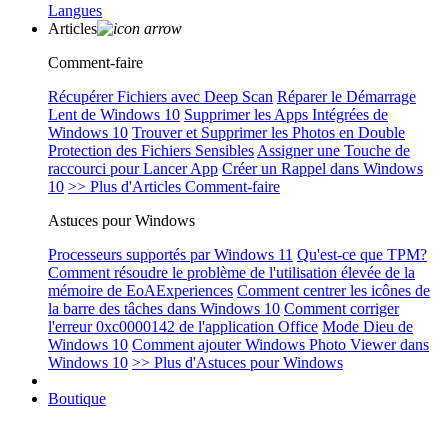
Langues
Articles
Comment-faire
Récupérer Fichiers avec Deep Scan
Réparer le Démarrage
Lent de Windows 10
Supprimer les Apps Intégrées de
Windows 10
Trouver et Supprimer les Photos en Double
Protection des Fichiers Sensibles
Assigner une Touche de
raccourci pour Lancer App
Créer un Rappel dans Windows
10
>> Plus d'Articles Comment-faire
Astuces pour Windows
Processeurs supportés par Windows 11
Qu'est-ce que TPM?
Comment résoudre le problème de l'utilisation élevée de la
mémoire de EoAExperiences
Comment centrer les icônes de
la barre des tâches dans Windows 10
Comment corriger
l'erreur 0xc0000142 de l'application Office
Mode Dieu de
Windows 10
Comment ajouter Windows Photo Viewer dans
Windows 10
>> Plus d'Astuces pour Windows
Boutique