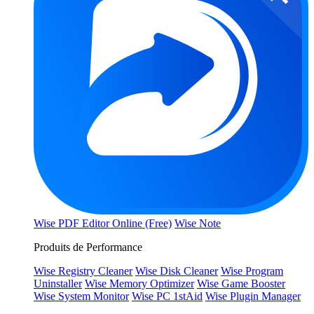
Wise PDF Editor Online (Free)
Wise Note
Produits de Performance
Wise Registry Cleaner
Wise Disk Cleaner
Wise Program
Uninstaller
Wise Memory Optimizer
Wise Game Booster
Wise System Monitor
Wise PC 1stAid
Wise Plugin Manager