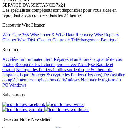
SERVICE D'ASSISTANCE 7x24
Des spécialistes compétents sont disponibles pour vous aider en
répondant à vos courriels dans les 24 heures.
Découvrir WiseCleaner
Wise Care 365
Wise ImageX
Wise Data Recovery
Wise Registry
Cleaner
Wise Disk Cleaner
Centre de Téléchargement
Boutique
Resource
Accélérer un ordinateur lent
Réparez et améliorez la qualité de vos
photos
Récupérer les fichiers perdus avec l'Analyse Rapide et
Gratuit
Nettoyer les fichiers inutiles sur le disque & libérer de
l'espace disque
Protéger & crypter les fichiers (dossiers)
Désinstaller
complètement les applications de Windows
Nettoyer le registre du
PC Windows
Suivez-nous
Recevoir Notre Newsletter