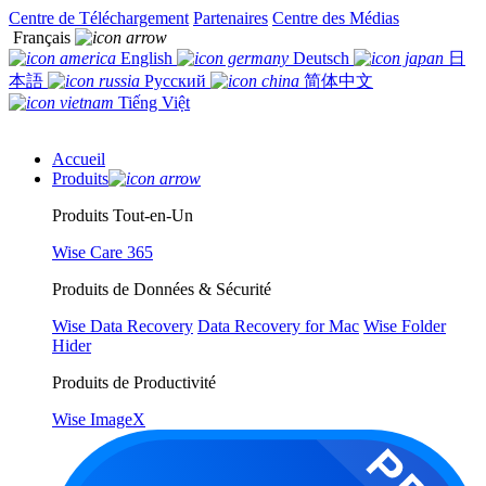
Centre de Téléchargement
Partenaires
Centre des Médias
Français
English
Deutsch
日
本語
Русский
简体中文
Tiếng Việt
Accueil
Produits
Produits Tout-en-Un
Wise Care 365
Produits de Données & Sécurité
Wise Data Recovery
Data Recovery for Mac
Wise Folder
Hider
Produits de Productivité
Wise ImageX