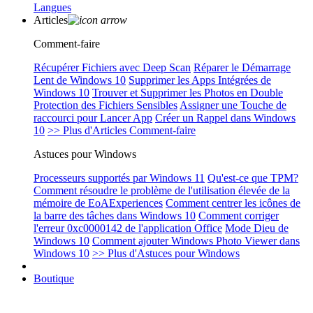
Langues
Articles
Comment-faire
Récupérer Fichiers avec Deep Scan
Réparer le Démarrage
Lent de Windows 10
Supprimer les Apps Intégrées de
Windows 10
Trouver et Supprimer les Photos en Double
Protection des Fichiers Sensibles
Assigner une Touche de
raccourci pour Lancer App
Créer un Rappel dans Windows
10
>> Plus d'Articles Comment-faire
Astuces pour Windows
Processeurs supportés par Windows 11
Qu'est-ce que TPM?
Comment résoudre le problème de l'utilisation élevée de la
mémoire de EoAExperiences
Comment centrer les icônes de
la barre des tâches dans Windows 10
Comment corriger
l'erreur 0xc0000142 de l'application Office
Mode Dieu de
Windows 10
Comment ajouter Windows Photo Viewer dans
Windows 10
>> Plus d'Astuces pour Windows
Boutique