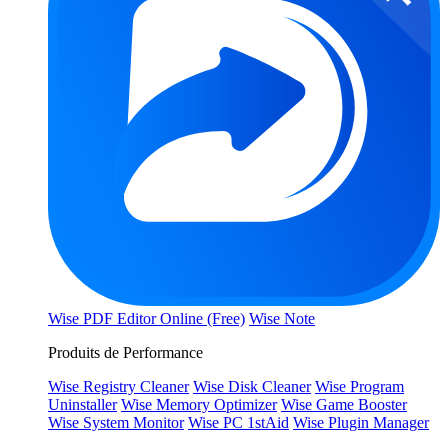
Wise PDF Editor Online (Free)
Wise Note
Produits de Performance
Wise Registry Cleaner
Wise Disk Cleaner
Wise Program
Uninstaller
Wise Memory Optimizer
Wise Game Booster
Wise System Monitor
Wise PC 1stAid
Wise Plugin Manager