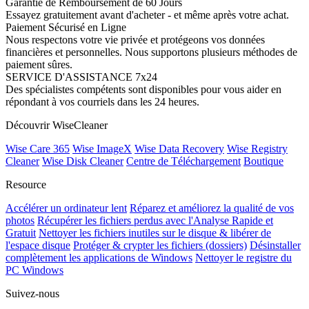
Garantie de Remboursement de 60 Jours
Essayez gratuitement avant d'acheter - et même après votre achat.
Paiement Sécurisé en Ligne
Nous respectons votre vie privée et protégeons vos données
financières et personnelles. Nous supportons plusieurs méthodes de
paiement sûres.
SERVICE D'ASSISTANCE 7x24
Des spécialistes compétents sont disponibles pour vous aider en
répondant à vos courriels dans les 24 heures.
Découvrir WiseCleaner
Wise Care 365
Wise ImageX
Wise Data Recovery
Wise Registry
Cleaner
Wise Disk Cleaner
Centre de Téléchargement
Boutique
Resource
Accélérer un ordinateur lent
Réparez et améliorez la qualité de vos
photos
Récupérer les fichiers perdus avec l'Analyse Rapide et
Gratuit
Nettoyer les fichiers inutiles sur le disque & libérer de
l'espace disque
Protéger & crypter les fichiers (dossiers)
Désinstaller
complètement les applications de Windows
Nettoyer le registre du
PC Windows
Suivez-nous