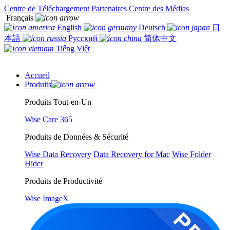
Centre de Téléchargement
Partenaires
Centre des Médias
Français
English
Deutsch
日
本語
Русский
简体中文
Tiếng Việt
Accueil
Produits
Produits Tout-en-Un
Wise Care 365
Produits de Données & Sécurité
Wise Data Recovery
Data Recovery for Mac
Wise Folder
Hider
Produits de Productivité
Wise ImageX