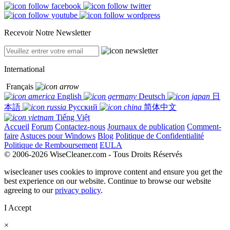
Recevoir Notre Newsletter
International
Français
English
Deutsch
日
本語
Русский
简体中文
Tiếng Việt
Accueil
Forum
Contactez-nous
Journaux de publication
Comment-
faire
Astuces pour Windows
Blog
Politique de Confidentialité
Politique de Remboursement
EULA
© 2006-2026 WiseCleaner.com - Tous Droits Réservés
wisecleaner uses cookies to improve content and ensure you get the
best experience on our website. Continue to browse our website
agreeing to our
privacy policy
.
I Accept
×