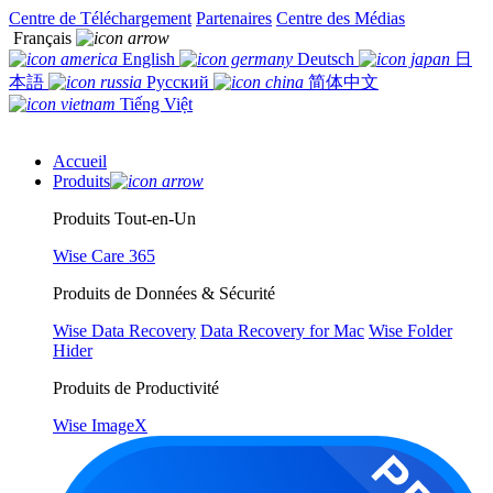
Centre de Téléchargement
Partenaires
Centre des Médias
Français
English
Deutsch
日
本語
Русский
简体中文
Tiếng Việt
Accueil
Produits
Produits Tout-en-Un
Wise Care 365
Produits de Données & Sécurité
Wise Data Recovery
Data Recovery for Mac
Wise Folder
Hider
Produits de Productivité
Wise ImageX