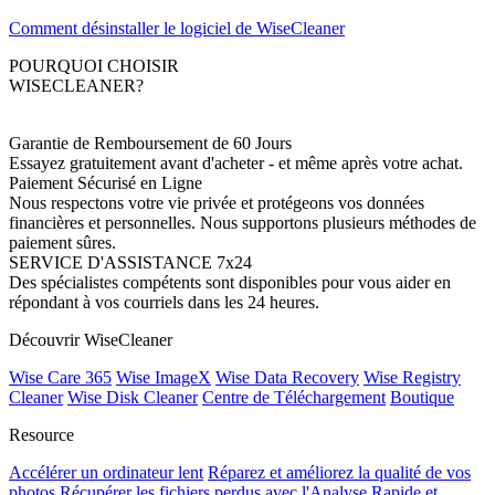
Comment désinstaller le logiciel de WiseCleaner
POURQUOI CHOISIR
WISECLEANER?
Garantie de Remboursement de 60 Jours
Essayez gratuitement avant d'acheter - et même après votre achat.
Paiement Sécurisé en Ligne
Nous respectons votre vie privée et protégeons vos données
financières et personnelles. Nous supportons plusieurs méthodes de
paiement sûres.
SERVICE D'ASSISTANCE 7x24
Des spécialistes compétents sont disponibles pour vous aider en
répondant à vos courriels dans les 24 heures.
Découvrir WiseCleaner
Wise Care 365
Wise ImageX
Wise Data Recovery
Wise Registry
Cleaner
Wise Disk Cleaner
Centre de Téléchargement
Boutique
Resource
Accélérer un ordinateur lent
Réparez et améliorez la qualité de vos
photos
Récupérer les fichiers perdus avec l'Analyse Rapide et