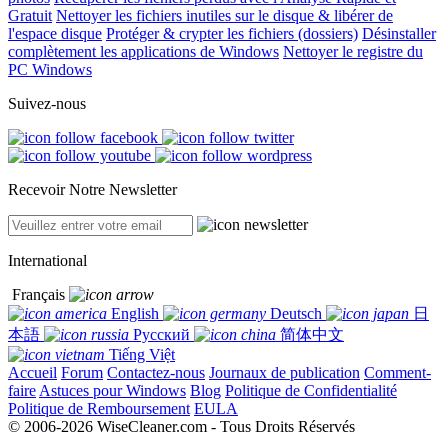
Gratuit
Nettoyer les fichiers inutiles sur le disque & libérer de
l'espace disque
Protéger & crypter les fichiers (dossiers)
Désinstaller
complètement les applications de Windows
Nettoyer le registre du
PC Windows
Suivez-nous
Recevoir Notre Newsletter
International
Français
English
Deutsch
日
本語
Русский
简体中文
Tiếng Việt
Accueil
Forum
Contactez-nous
Journaux de publication
Comment-
faire
Astuces pour Windows
Blog
Politique de Confidentialité
Politique de Remboursement
EULA
© 2006-2026 WiseCleaner.com - Tous Droits Réservés