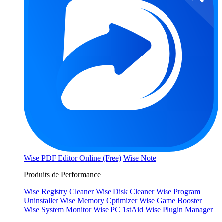
Wise PDF Editor Online (Free)
Wise Note
Produits de Performance
Wise Registry Cleaner
Wise Disk Cleaner
Wise Program
Uninstaller
Wise Memory Optimizer
Wise Game Booster
Wise System Monitor
Wise PC 1stAid
Wise Plugin Manager