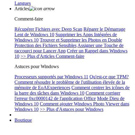
Langues
Articles
Comment-faire
Récupérer Fichiers avec Deep Scan
Réparer le Démarrage
Lent de Windows 10
Supprimer les Apps Intégrées de
Windows 10
Trouver et Supprimer les Photos en Double
Protection des Fichiers Sensibles
Assigner une Touche de
raccourci pour Lancer App
Créer un Rappel dans Windows
10
>> Plus d'Articles Comment-faire
Astuces pour Windows
Processeurs supportés par Windows 11
Qu'est-ce que TPM?
Comment résoudre le problème de l'utilisation élevée de la
mémoire de EoAExperiences
Comment centrer les icônes de
la barre des tâches dans Windows 10
Comment corriger
l'erreur 0xc0000142 de l'application Office
Mode Dieu de
Windows 10
Comment ajouter Windows Photo Viewer dans
Windows 10
>> Plus d'Astuces pour Windows
Boutique