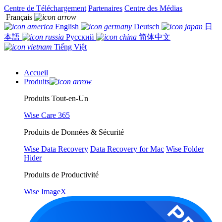
Centre de Téléchargement
Partenaires
Centre des Médias
Français
English
Deutsch
日
本語
Русский
简体中文
Tiếng Việt
Accueil
Produits
Produits Tout-en-Un
Wise Care 365
Produits de Données & Sécurité
Wise Data Recovery
Data Recovery for Mac
Wise Folder
Hider
Produits de Productivité
Wise ImageX