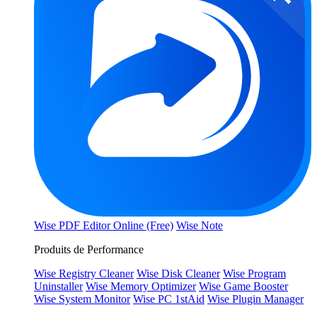
Wise PDF Editor Online (Free)
Wise Note
Produits de Performance
Wise Registry Cleaner
Wise Disk Cleaner
Wise Program
Uninstaller
Wise Memory Optimizer
Wise Game Booster
Wise System Monitor
Wise PC 1stAid
Wise Plugin Manager