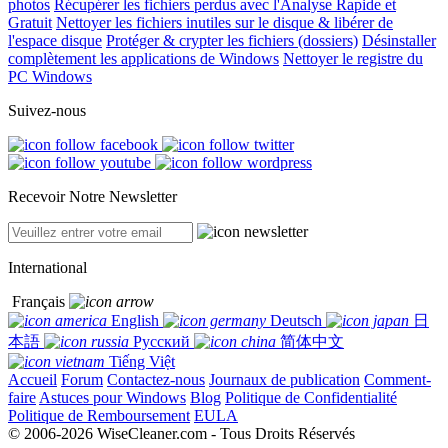
photos
Récupérer les fichiers perdus avec l'Analyse Rapide et
Gratuit
Nettoyer les fichiers inutiles sur le disque & libérer de
l'espace disque
Protéger & crypter les fichiers (dossiers)
Désinstaller
complètement les applications de Windows
Nettoyer le registre du
PC Windows
Suivez-nous
Recevoir Notre Newsletter
International
Français
English
Deutsch
日
本語
Русский
简体中文
Tiếng Việt
Accueil
Forum
Contactez-nous
Journaux de publication
Comment-
faire
Astuces pour Windows
Blog
Politique de Confidentialité
Politique de Remboursement
EULA
© 2006-2026 WiseCleaner.com - Tous Droits Réservés