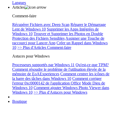
Langues
Articles
Comment-faire
Récupérer Fichiers avec Deep Scan
Réparer le Démarrage
Lent de Windows 10
Supprimer les Apps Intégrées de
Windows 10
Trouver et Supprimer les Photos en Double
Protection des Fichiers Sensibles
Assigner une Touche de
raccourci pour Lancer App
Créer un Rappel dans Windows
10
>> Plus d'Articles Comment-faire
Astuces pour Windows
Processeurs supportés par Windows 11
Qu'est-ce que TPM?
Comment résoudre le problème de l'utilisation élevée de la
mémoire de EoAExperiences
Comment centrer les icônes de
la barre des tâches dans Windows 10
Comment corriger
l'erreur 0xc0000142 de l'application Office
Mode Dieu de
Windows 10
Comment ajouter Windows Photo Viewer dans
Windows 10
>> Plus d'Astuces pour Windows
Boutique