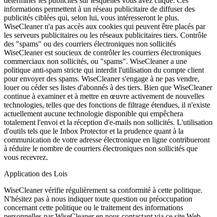
déterminer les publicités sur lesquelles vous avez cliqué. Ces
informations permettent à un réseau publicitaire de diffuser des
publicités ciblées qui, selon lui, vous intéresseront le plus.
WiseCleaner n'a pas accès aux cookies qui peuvent être placés par
les serveurs publicitaires ou les réseaux publicitaires tiers. Contrôle
des "spams" ou des courriers électroniques non sollicités
WiseCleaner est soucieux de contrôler les courriers électroniques
commerciaux non sollicités, ou "spams". WiseCleaner a une
politique anti-spam stricte qui interdit l'utilisation du compte client
pour envoyer des spams. WiseCleaner s'engage à ne pas vendre,
louer ou céder ses listes d'abonnés à des tiers. Bien que WiseCleaner
continue à examiner et à mettre en œuvre activement de nouvelles
technologies, telles que des fonctions de filtrage étendues, il n'existe
actuellement aucune technologie disponible qui empêchera
totalement l'envoi et la réception d'e-mails non sollicités. L'utilisation
d'outils tels que le Inbox Protector et la prudence quant à la
communication de votre adresse électronique en ligne contribueront
à réduire le nombre de courriers électroniques non sollicités que
vous recevrez.
Application des Lois
WiseCleaner vérifie régulièrement sa conformité à cette politique.
N'hésitez pas à nous indiquer toute question ou préoccupation
concernant cette politique ou le traitement des informations
personnelles par WiseCleaner en nous contactant via ce site Web.