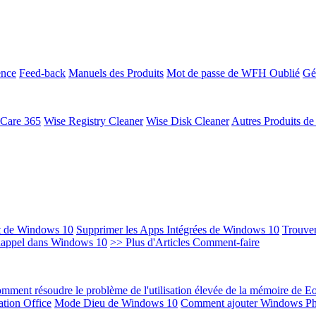
ence
Feed-back
Manuels des Produits
Mot de passe de WFH Oublié
Gé
 Care 365
Wise Registry Cleaner
Wise Disk Cleaner
Autres Produits d
t de Windows 10
Supprimer les Apps Intégrées de Windows 10
Trouver
Rappel dans Windows 10
>> Plus d'Articles Comment-faire
mment résoudre le problème de l'utilisation élevée de la mémoire de 
ation Office
Mode Dieu de Windows 10
Comment ajouter Windows Ph