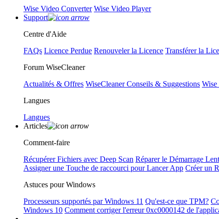
Wise Video Converter
Wise Video Player
Support
Centre d'Aide
FAQs
Licence Perdue
Renouveler la Licence
Transférer la Lic
Forum WiseCleaner
Actualités & Offres
WiseCleaner Conseils & Suggestions
Wise
Langues
Langues
Articles
Comment-faire
Récupérer Fichiers avec Deep Scan
Réparer le Démarrage Len
Assigner une Touche de raccourci pour Lancer App
Créer un 
Astuces pour Windows
Processeurs supportés par Windows 11
Qu'est-ce que TPM?
Co
Windows 10
Comment corriger l'erreur 0xc0000142 de l'applic