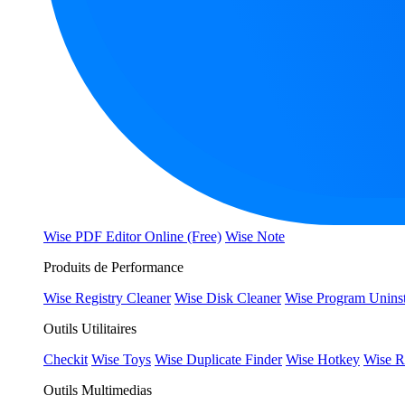
Wise PDF Editor Online (Free)
Wise Note
Produits de Performance
Wise Registry Cleaner
Wise Disk Cleaner
Wise Program Uninst
Outils Utilitaires
Checkit
Wise Toys
Wise Duplicate Finder
Wise Hotkey
Wise R
Outils Multimedias