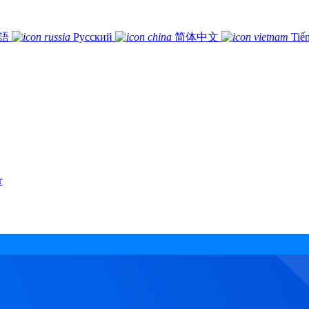
語
Русский
简体中文
Tiế
r