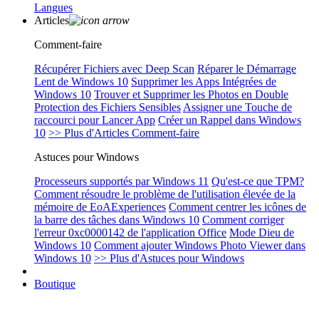
Langues
Articles
Comment-faire
Récupérer Fichiers avec Deep Scan
Réparer le Démarrage
Lent de Windows 10
Supprimer les Apps Intégrées de
Windows 10
Trouver et Supprimer les Photos en Double
Protection des Fichiers Sensibles
Assigner une Touche de
raccourci pour Lancer App
Créer un Rappel dans Windows
10
>> Plus d'Articles Comment-faire
Astuces pour Windows
Processeurs supportés par Windows 11
Qu'est-ce que TPM?
Comment résoudre le problème de l'utilisation élevée de la
mémoire de EoAExperiences
Comment centrer les icônes de
la barre des tâches dans Windows 10
Comment corriger
l'erreur 0xc0000142 de l'application Office
Mode Dieu de
Windows 10
Comment ajouter Windows Photo Viewer dans
Windows 10
>> Plus d'Astuces pour Windows
Boutique