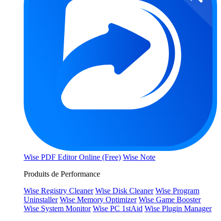
Wise PDF Editor Online (Free)
Wise Note
Produits de Performance
Wise Registry Cleaner
Wise Disk Cleaner
Wise Program
Uninstaller
Wise Memory Optimizer
Wise Game Booster
Wise System Monitor
Wise PC 1stAid
Wise Plugin Manager