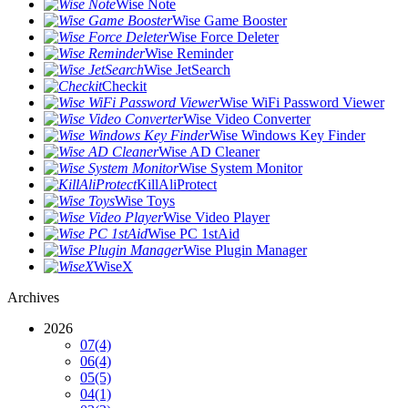
Wise Note
Wise Game Booster
Wise Force Deleter
Wise Reminder
Wise JetSearch
Checkit
Wise WiFi Password Viewer
Wise Video Converter
Wise Windows Key Finder
Wise AD Cleaner
Wise System Monitor
KillAliProtect
Wise Toys
Wise Video Player
Wise PC 1stAid
Wise Plugin Manager
WiseX
Archives
2026
07
(4)
06
(4)
05
(5)
04
(1)