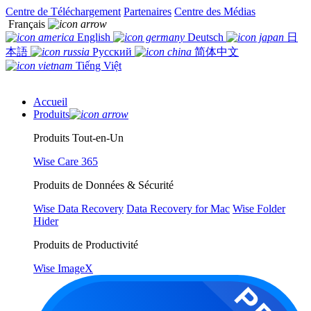
Centre de Téléchargement
Partenaires
Centre des Médias
Français
English
Deutsch
日
本語
Русский
简体中文
Tiếng Việt
Accueil
Produits
Produits Tout-en-Un
Wise Care 365
Produits de Données & Sécurité
Wise Data Recovery
Data Recovery for Mac
Wise Folder
Hider
Produits de Productivité
Wise ImageX