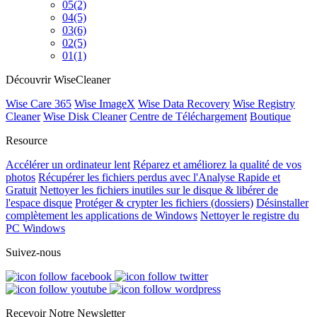
05
(2)
04
(5)
03
(6)
02
(5)
01
(1)
Découvrir WiseCleaner
Wise Care 365
Wise ImageX
Wise Data Recovery
Wise Registry
Cleaner
Wise Disk Cleaner
Centre de Téléchargement
Boutique
Resource
Accélérer un ordinateur lent
Réparez et améliorez la qualité de vos
photos
Récupérer les fichiers perdus avec l'Analyse Rapide et
Gratuit
Nettoyer les fichiers inutiles sur le disque & libérer de
l'espace disque
Protéger & crypter les fichiers (dossiers)
Désinstaller
complètement les applications de Windows
Nettoyer le registre du
PC Windows
Suivez-nous
Recevoir Notre Newsletter