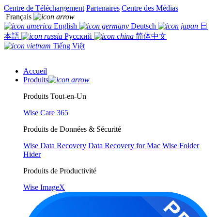
Centre de Téléchargement
Partenaires
Centre des Médias
Français
English
Deutsch
日
本語
Русский
简体中文
Tiếng Việt
Accueil
Produits
Produits Tout-en-Un
Wise Care 365
Produits de Données & Sécurité
Wise Data Recovery
Data Recovery for Mac
Wise Folder
Hider
Produits de Productivité
Wise ImageX