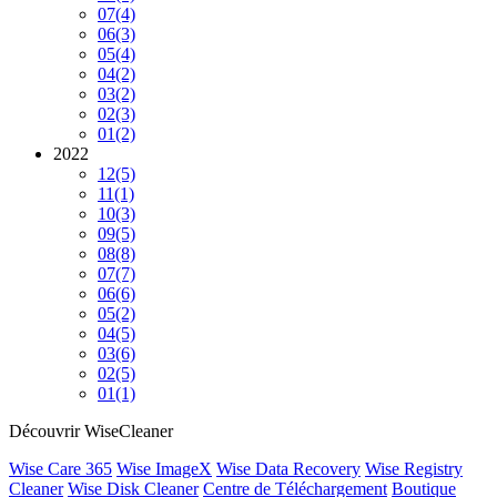
07
(4)
06
(3)
05
(4)
04
(2)
03
(2)
02
(3)
01
(2)
2022
12
(5)
11
(1)
10
(3)
09
(5)
08
(8)
07
(7)
06
(6)
05
(2)
04
(5)
03
(6)
02
(5)
01
(1)
Découvrir WiseCleaner
Wise Care 365
Wise ImageX
Wise Data Recovery
Wise Registry
Cleaner
Wise Disk Cleaner
Centre de Téléchargement
Boutique