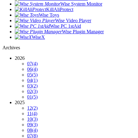
Wise System Monitor
KillAliProtect
Wise Toys
Wise Video Player
Wise PC 1stAid
Wise Plugin Manager
WiseX
Archives
2026
07
(4)
06
(4)
05
(5)
04
(1)
03
(2)
02
(3)
01
(5)
2025
12
(2)
11
(4)
10
(3)
09
(3)
08
(4)
07
(8)