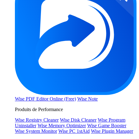
Wise PDF Editor Online (Free)
Wise Note
Produits de Performance
Wise Registry Cleaner
Wise Disk Cleaner
Wise Program
Uninstaller
Wise Memory Optimizer
Wise Game Booster
Wise System Monitor
Wise PC 1stAid
Wise Plugin Manager