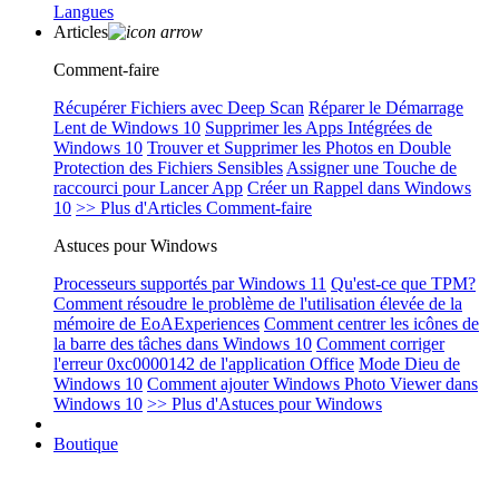
Langues
Articles
Comment-faire
Récupérer Fichiers avec Deep Scan
Réparer le Démarrage
Lent de Windows 10
Supprimer les Apps Intégrées de
Windows 10
Trouver et Supprimer les Photos en Double
Protection des Fichiers Sensibles
Assigner une Touche de
raccourci pour Lancer App
Créer un Rappel dans Windows
10
>> Plus d'Articles Comment-faire
Astuces pour Windows
Processeurs supportés par Windows 11
Qu'est-ce que TPM?
Comment résoudre le problème de l'utilisation élevée de la
mémoire de EoAExperiences
Comment centrer les icônes de
la barre des tâches dans Windows 10
Comment corriger
l'erreur 0xc0000142 de l'application Office
Mode Dieu de
Windows 10
Comment ajouter Windows Photo Viewer dans
Windows 10
>> Plus d'Astuces pour Windows
Boutique