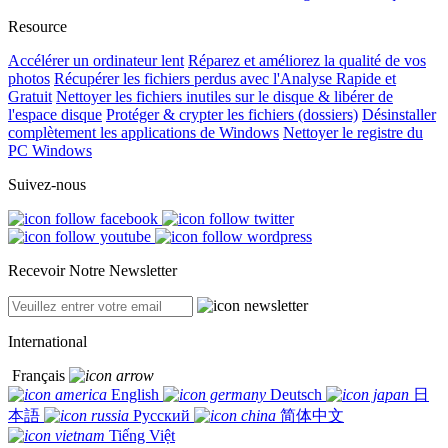
Resource
Accélérer un ordinateur lent
Réparez et améliorez la qualité de vos
photos
Récupérer les fichiers perdus avec l'Analyse Rapide et
Gratuit
Nettoyer les fichiers inutiles sur le disque & libérer de
l'espace disque
Protéger & crypter les fichiers (dossiers)
Désinstaller
complètement les applications de Windows
Nettoyer le registre du
PC Windows
Suivez-nous
Recevoir Notre Newsletter
International
Français
English
Deutsch
日
本語
Русский
简体中文
Tiếng Việt