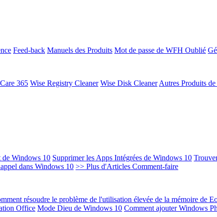
ence
Feed-back
Manuels des Produits
Mot de passe de WFH Oublié
Gé
 Care 365
Wise Registry Cleaner
Wise Disk Cleaner
Autres Produits d
t de Windows 10
Supprimer les Apps Intégrées de Windows 10
Trouver
Rappel dans Windows 10
>> Plus d'Articles Comment-faire
mment résoudre le problème de l'utilisation élevée de la mémoire de 
ation Office
Mode Dieu de Windows 10
Comment ajouter Windows Ph