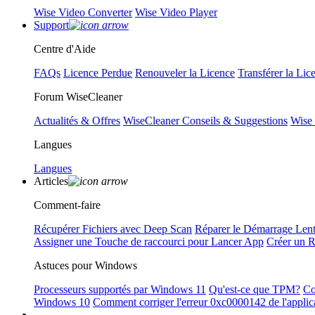
Wise Video Converter
Wise Video Player
Support
Centre d'Aide
FAQs
Licence Perdue
Renouveler la Licence
Transférer la Lic
Forum WiseCleaner
Actualités & Offres
WiseCleaner Conseils & Suggestions
Wise
Langues
Langues
Articles
Comment-faire
Récupérer Fichiers avec Deep Scan
Réparer le Démarrage Len
Assigner une Touche de raccourci pour Lancer App
Créer un 
Astuces pour Windows
Processeurs supportés par Windows 11
Qu'est-ce que TPM?
Co
Windows 10
Comment corriger l'erreur 0xc0000142 de l'applic