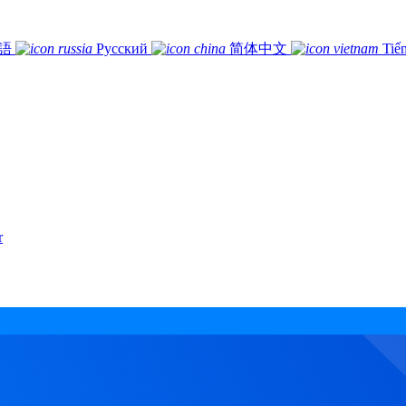
語
Русский
简体中文
Tiế
r