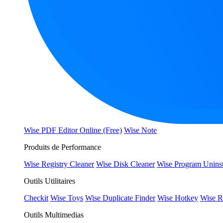
Wise PDF Editor Online (Free)
Wise Note
Produits de Performance
Wise Registry Cleaner
Wise Disk Cleaner
Wise Program Uninst
Outils Utilitaires
Checkit
Wise Toys
Wise Duplicate Finder
Wise Hotkey
Wise R
Outils Multimedias