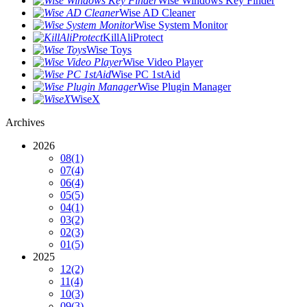
Wise Windows Key Finder
Wise AD Cleaner
Wise System Monitor
KillAliProtect
Wise Toys
Wise Video Player
Wise PC 1stAid
Wise Plugin Manager
WiseX
Archives
2026
08
(1)
07
(4)
06
(4)
05
(5)
04
(1)
03
(2)
02
(3)
01
(5)
2025
12
(2)
11
(4)
10
(3)
09
(3)