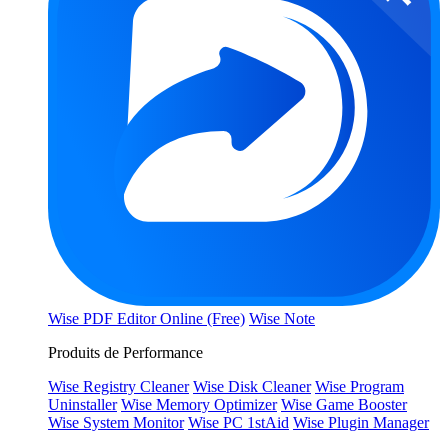
Wise PDF Editor Online (Free)
Wise Note
Produits de Performance
Wise Registry Cleaner
Wise Disk Cleaner
Wise Program
Uninstaller
Wise Memory Optimizer
Wise Game Booster
Wise System Monitor
Wise PC 1stAid
Wise Plugin Manager