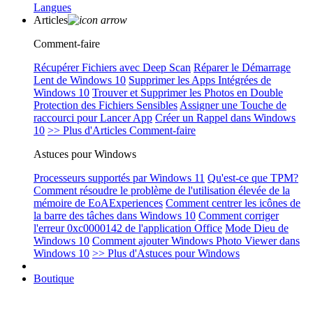
Langues
Articles
Comment-faire
Récupérer Fichiers avec Deep Scan
Réparer le Démarrage
Lent de Windows 10
Supprimer les Apps Intégrées de
Windows 10
Trouver et Supprimer les Photos en Double
Protection des Fichiers Sensibles
Assigner une Touche de
raccourci pour Lancer App
Créer un Rappel dans Windows
10
>> Plus d'Articles Comment-faire
Astuces pour Windows
Processeurs supportés par Windows 11
Qu'est-ce que TPM?
Comment résoudre le problème de l'utilisation élevée de la
mémoire de EoAExperiences
Comment centrer les icônes de
la barre des tâches dans Windows 10
Comment corriger
l'erreur 0xc0000142 de l'application Office
Mode Dieu de
Windows 10
Comment ajouter Windows Photo Viewer dans
Windows 10
>> Plus d'Astuces pour Windows
Boutique