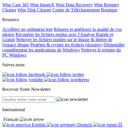
Wise Care 365
Wise ImageX
Wise Data Recovery
Wise Registry
Cleaner
Wise Disk Cleaner
Centre de Téléchargement
Boutique
Resource
Accélérer un ordinateur lent
Réparez et améliorez la qualité de vos
photos
Récupérer les fichiers perdus avec l'Analyse Rapide et
Gratuit
Nettoyer les fichiers inutiles sur le disque & libérer de
l'espace disque
Protéger & crypter les fichiers (dossiers)
Désinstaller
complètement les applications de Windows
Nettoyer le registre du
PC Windows
Suivez-nous
Recevoir Notre Newsletter
International
Français
English
Deutsch
日