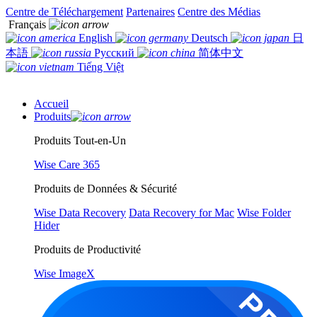
Centre de Téléchargement
Partenaires
Centre des Médias
Français
English
Deutsch
日
本語
Русский
简体中文
Tiếng Việt
Accueil
Produits
Produits Tout-en-Un
Wise Care 365
Produits de Données & Sécurité
Wise Data Recovery
Data Recovery for Mac
Wise Folder
Hider
Produits de Productivité
Wise ImageX