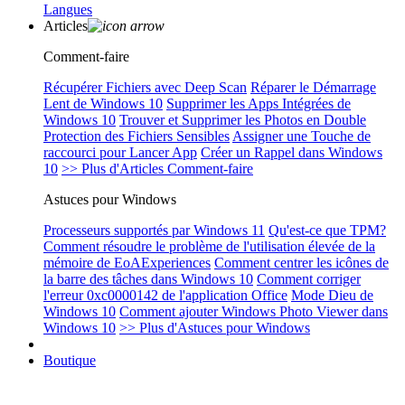
Langues
Articles
Comment-faire
Récupérer Fichiers avec Deep Scan
Réparer le Démarrage
Lent de Windows 10
Supprimer les Apps Intégrées de
Windows 10
Trouver et Supprimer les Photos en Double
Protection des Fichiers Sensibles
Assigner une Touche de
raccourci pour Lancer App
Créer un Rappel dans Windows
10
>> Plus d'Articles Comment-faire
Astuces pour Windows
Processeurs supportés par Windows 11
Qu'est-ce que TPM?
Comment résoudre le problème de l'utilisation élevée de la
mémoire de EoAExperiences
Comment centrer les icônes de
la barre des tâches dans Windows 10
Comment corriger
l'erreur 0xc0000142 de l'application Office
Mode Dieu de
Windows 10
Comment ajouter Windows Photo Viewer dans
Windows 10
>> Plus d'Astuces pour Windows
Boutique