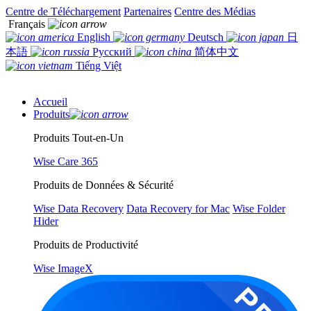
Centre de Téléchargement
Partenaires
Centre des Médias
Français
English
Deutsch
日
本語
Русский
简体中文
Tiếng Việt
Accueil
Produits
Produits Tout-en-Un
Wise Care 365
Produits de Données & Sécurité
Wise Data Recovery
Data Recovery for Mac
Wise Folder
Hider
Produits de Productivité
Wise ImageX