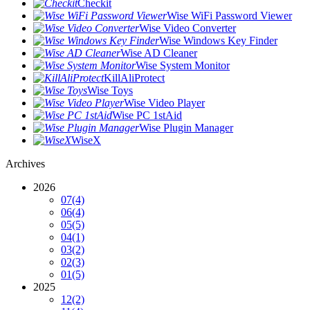
Checkit
Wise WiFi Password Viewer
Wise Video Converter
Wise Windows Key Finder
Wise AD Cleaner
Wise System Monitor
KillAliProtect
Wise Toys
Wise Video Player
Wise PC 1stAid
Wise Plugin Manager
WiseX
Archives
2026
07
(4)
06
(4)
05
(5)
04
(1)
03
(2)
02
(3)
01
(5)
2025
12
(2)