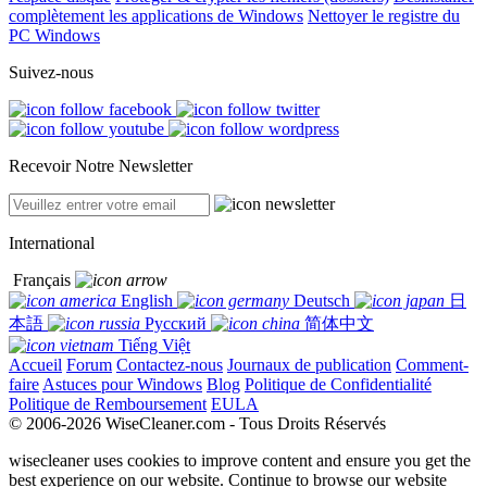
complètement les applications de Windows
Nettoyer le registre du
PC Windows
Suivez-nous
Recevoir Notre Newsletter
International
Français
English
Deutsch
日
本語
Русский
简体中文
Tiếng Việt
Accueil
Forum
Contactez-nous
Journaux de publication
Comment-
faire
Astuces pour Windows
Blog
Politique de Confidentialité
Politique de Remboursement
EULA
© 2006-2026 WiseCleaner.com - Tous Droits Réservés
wisecleaner uses cookies to improve content and ensure you get the
best experience on our website. Continue to browse our website