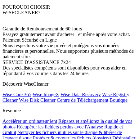
POURQUOI CHOISIR
WISECLEANER?
Garantie de Remboursement de 60 Jours
Essayez gratuitement avant d'acheter - et même après votre achat.
Paiement Sécurisé en Ligne
Nous respectons votre vie privée et protégeons vos données
financières et personnelles. Nous supportons plusieurs méthodes de
paiement sûres.
SERVICE D'ASSISTANCE 7x24
Des spécialistes compétents sont disponibles pour vous aider en
répondant à vos courriels dans les 24 heures.
Découvrir WiseCleaner
Wise Care 365
Wise ImageX
Wise Data Recovery
Wise Registry
Cleaner
Wise Disk Cleaner
Centre de Téléchargement
Boutique
Resource
Accélérer un ordinateur lent
Réparez et améliorez la qualité de vos
photos
Récupérer les fichiers perdus avec l'Analyse Rapide et
Gratuit
Nettoyer les fichiers inutiles sur le disque & libérer de
l'espace disque
Protéger & crypter les fichiers (dossiers)
Désinstaller