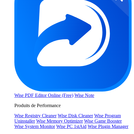
Wise PDF Editor Online (Free)
Wise Note
Produits de Performance
Wise Registry Cleaner
Wise Disk Cleaner
Wise Program
Uninstaller
Wise Memory Optimizer
Wise Game Booster
Wise System Monitor
Wise PC 1stAid
Wise Plugin Manager