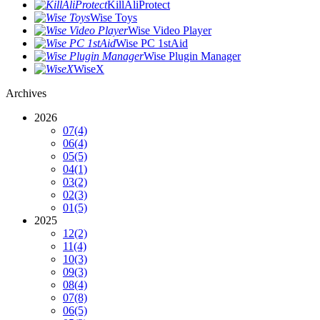
KillAliProtect
Wise Toys
Wise Video Player
Wise PC 1stAid
Wise Plugin Manager
WiseX
Archives
2026
07
(4)
06
(4)
05
(5)
04
(1)
03
(2)
02
(3)
01
(5)
2025
12
(2)
11
(4)
10
(3)
09
(3)
08
(4)
07
(8)
06
(5)