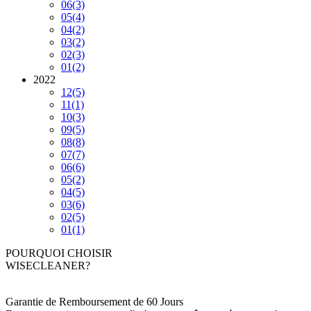
06
(3)
05
(4)
04
(2)
03
(2)
02
(3)
01
(2)
2022
12
(5)
11
(1)
10
(3)
09
(5)
08
(8)
07
(7)
06
(6)
05
(2)
04
(5)
03
(6)
02
(5)
01
(1)
POURQUOI CHOISIR
WISECLEANER?
Garantie de Remboursement de 60 Jours