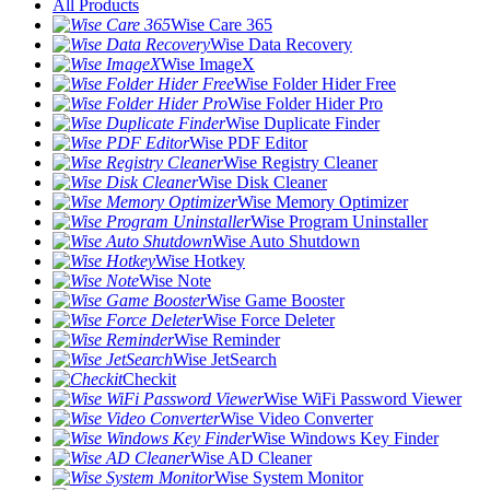
All Products
Wise Care 365
Wise Data Recovery
Wise ImageX
Wise Folder Hider Free
Wise Folder Hider Pro
Wise Duplicate Finder
Wise PDF Editor
Wise Registry Cleaner
Wise Disk Cleaner
Wise Memory Optimizer
Wise Program Uninstaller
Wise Auto Shutdown
Wise Hotkey
Wise Note
Wise Game Booster
Wise Force Deleter
Wise Reminder
Wise JetSearch
Checkit
Wise WiFi Password Viewer
Wise Video Converter
Wise Windows Key Finder
Wise AD Cleaner
Wise System Monitor