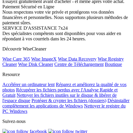
Essayez gratuitement avant d'acheter - et même après votre achat.
Paiement Sécurisé en Ligne
Nous respectons votre vie privée et protégeons vos données
financières et personnelles. Nous supportons plusieurs méthodes de
paiement sûres.
SERVICE D'ASSISTANCE 7x24
Des spécialistes compétents sont disponibles pour vous aider en
répondant à vos courriels dans les 24 heures.
Découvrir WiseCleaner
Wise Care 365
Wise ImageX
Wise Data Recovery
Wise Registry
Cleaner
Wise Disk Cleaner
Centre de Téléchargement
Boutique
Resource
Accélérer un ordinateur lent
Réparez et améliorez la qualité de vos
photos
Récupérer les fichiers perdus avec l'Analyse Rapide et
Gratuit
Nettoyer les fichiers inutiles sur le disque & libérer de
l'espace disque
Protéger & crypter les fichiers (dossiers)
Désinstaller
complètement les applications de Windows
Nettoyer le registre du
PC Windows
Suivez-nous