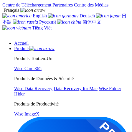
Centre de Téléchargement
Partenaires
Centre des Médias
Français
English
Deutsch
日
本語
Русский
简体中文
Tiếng Việt
Accueil
Produits
Produits Tout-en-Un
Wise Care 365
Produits de Données & Sécurité
Wise Data Recovery
Data Recovery for Mac
Wise Folder
Hider
Produits de Productivité
Wise ImageX