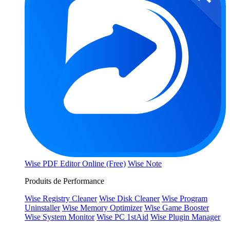
Wise PDF Editor Online (Free)
Wise Note
Produits de Performance
Wise Registry Cleaner
Wise Disk Cleaner
Wise Program
Uninstaller
Wise Memory Optimizer
Wise Game Booster
Wise System Monitor
Wise PC 1stAid
Wise Plugin Manager