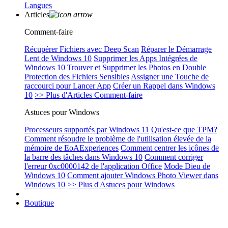
Langues
Articles
Comment-faire
Récupérer Fichiers avec Deep Scan
Réparer le Démarrage
Lent de Windows 10
Supprimer les Apps Intégrées de
Windows 10
Trouver et Supprimer les Photos en Double
Protection des Fichiers Sensibles
Assigner une Touche de
raccourci pour Lancer App
Créer un Rappel dans Windows
10
>> Plus d'Articles Comment-faire
Astuces pour Windows
Processeurs supportés par Windows 11
Qu'est-ce que TPM?
Comment résoudre le problème de l'utilisation élevée de la
mémoire de EoAExperiences
Comment centrer les icônes de
la barre des tâches dans Windows 10
Comment corriger
l'erreur 0xc0000142 de l'application Office
Mode Dieu de
Windows 10
Comment ajouter Windows Photo Viewer dans
Windows 10
>> Plus d'Astuces pour Windows
Boutique