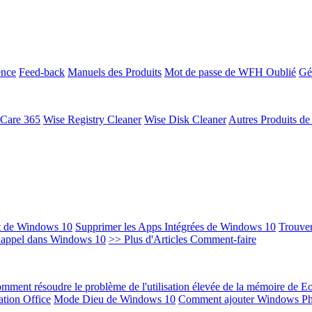
ence
Feed-back
Manuels des Produits
Mot de passe de WFH Oublié
Gé
 Care 365
Wise Registry Cleaner
Wise Disk Cleaner
Autres Produits d
t de Windows 10
Supprimer les Apps Intégrées de Windows 10
Trouver
Rappel dans Windows 10
>> Plus d'Articles Comment-faire
mment résoudre le problème de l'utilisation élevée de la mémoire de 
ation Office
Mode Dieu de Windows 10
Comment ajouter Windows Ph