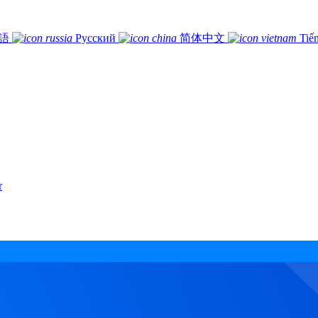
語
Русский
简体中文
Tiế
r