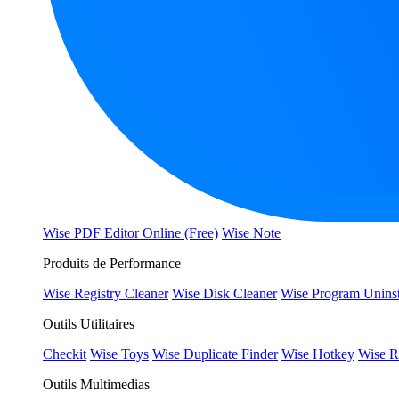
Wise PDF Editor Online (Free)
Wise Note
Produits de Performance
Wise Registry Cleaner
Wise Disk Cleaner
Wise Program Uninst
Outils Utilitaires
Checkit
Wise Toys
Wise Duplicate Finder
Wise Hotkey
Wise R
Outils Multimedias