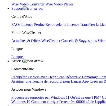
Wise Video Converter
Wise Video Player
Support
Centre d'Aide
FAQs
Licence Perdue
Renouveler la Licence
Transférer la Lic
Forum WiseCleaner
Actualités & Offres
WiseCleaner Conseils & Suggestions
Wise
Langues
Langues
Articles
Comment-faire
Récupérer Fichiers avec Deep Scan
Réparer le Démarrage Len
Assigner une Touche de raccourci pour Lancer App
Créer un 
Astuces pour Windows
Processeurs supportés par Windows 11
Qu'est-ce que TPM?
Co
Windows 10
Comment corriger l'erreur 0xc0000142 de l'applic