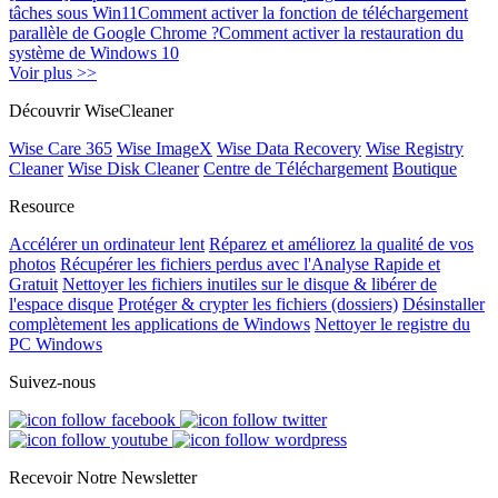
tâches sous Win11
Comment activer la fonction de téléchargement
parallèle de Google Chrome ?
Comment activer la restauration du
système de Windows 10
Voir plus >>
Découvrir WiseCleaner
Wise Care 365
Wise ImageX
Wise Data Recovery
Wise Registry
Cleaner
Wise Disk Cleaner
Centre de Téléchargement
Boutique
Resource
Accélérer un ordinateur lent
Réparez et améliorez la qualité de vos
photos
Récupérer les fichiers perdus avec l'Analyse Rapide et
Gratuit
Nettoyer les fichiers inutiles sur le disque & libérer de
l'espace disque
Protéger & crypter les fichiers (dossiers)
Désinstaller
complètement les applications de Windows
Nettoyer le registre du
PC Windows
Suivez-nous
Recevoir Notre Newsletter