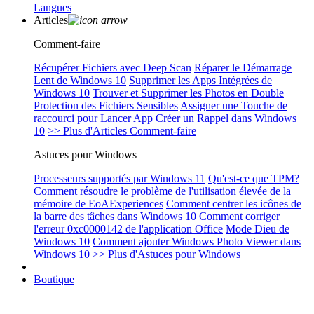
Langues
Articles
Comment-faire
Récupérer Fichiers avec Deep Scan
Réparer le Démarrage
Lent de Windows 10
Supprimer les Apps Intégrées de
Windows 10
Trouver et Supprimer les Photos en Double
Protection des Fichiers Sensibles
Assigner une Touche de
raccourci pour Lancer App
Créer un Rappel dans Windows
10
>> Plus d'Articles Comment-faire
Astuces pour Windows
Processeurs supportés par Windows 11
Qu'est-ce que TPM?
Comment résoudre le problème de l'utilisation élevée de la
mémoire de EoAExperiences
Comment centrer les icônes de
la barre des tâches dans Windows 10
Comment corriger
l'erreur 0xc0000142 de l'application Office
Mode Dieu de
Windows 10
Comment ajouter Windows Photo Viewer dans
Windows 10
>> Plus d'Astuces pour Windows
Boutique