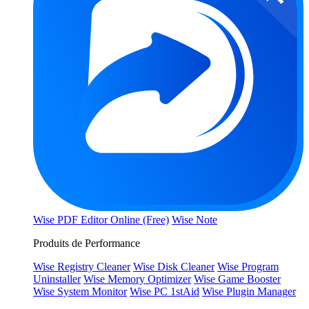
Wise PDF Editor Online (Free)
Wise Note
Produits de Performance
Wise Registry Cleaner
Wise Disk Cleaner
Wise Program
Uninstaller
Wise Memory Optimizer
Wise Game Booster
Wise System Monitor
Wise PC 1stAid
Wise Plugin Manager