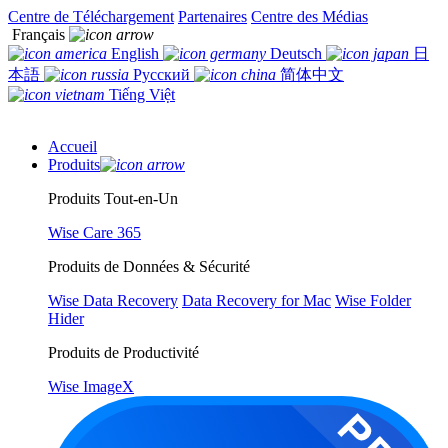
Centre de Téléchargement
Partenaires
Centre des Médias
Français
English
Deutsch
日
本語
Русский
简体中文
Tiếng Việt
Accueil
Produits
Produits Tout-en-Un
Wise Care 365
Produits de Données & Sécurité
Wise Data Recovery
Data Recovery for Mac
Wise Folder
Hider
Produits de Productivité
Wise ImageX