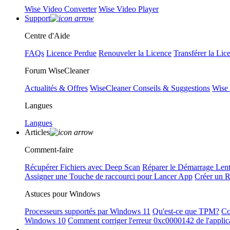
Wise Video Converter
Wise Video Player
Support
Centre d'Aide
FAQs
Licence Perdue
Renouveler la Licence
Transférer la Lic
Forum WiseCleaner
Actualités & Offres
WiseCleaner Conseils & Suggestions
Wise
Langues
Langues
Articles
Comment-faire
Récupérer Fichiers avec Deep Scan
Réparer le Démarrage Len
Assigner une Touche de raccourci pour Lancer App
Créer un 
Astuces pour Windows
Processeurs supportés par Windows 11
Qu'est-ce que TPM?
Co
Windows 10
Comment corriger l'erreur 0xc0000142 de l'applic