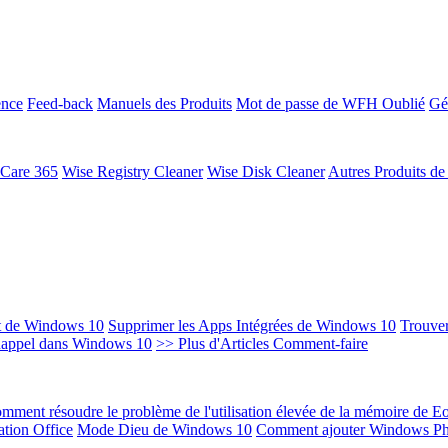
ence
Feed-back
Manuels des Produits
Mot de passe de WFH Oublié
Gé
 Care 365
Wise Registry Cleaner
Wise Disk Cleaner
Autres Produits d
t de Windows 10
Supprimer les Apps Intégrées de Windows 10
Trouver
Rappel dans Windows 10
>> Plus d'Articles Comment-faire
mment résoudre le problème de l'utilisation élevée de la mémoire de 
ation Office
Mode Dieu de Windows 10
Comment ajouter Windows Ph