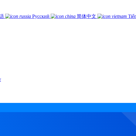
語
Русский
简体中文
Tiế
r