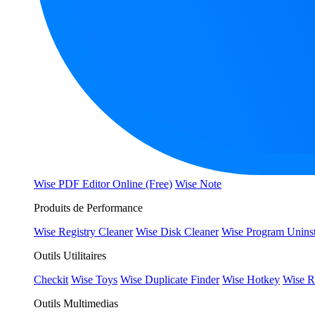
Wise PDF Editor Online (Free)
Wise Note
Produits de Performance
Wise Registry Cleaner
Wise Disk Cleaner
Wise Program Uninst
Outils Utilitaires
Checkit
Wise Toys
Wise Duplicate Finder
Wise Hotkey
Wise R
Outils Multimedias