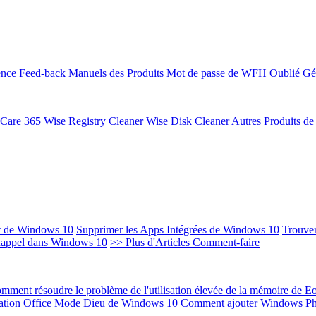
ence
Feed-back
Manuels des Produits
Mot de passe de WFH Oublié
Gé
 Care 365
Wise Registry Cleaner
Wise Disk Cleaner
Autres Produits d
t de Windows 10
Supprimer les Apps Intégrées de Windows 10
Trouver
Rappel dans Windows 10
>> Plus d'Articles Comment-faire
mment résoudre le problème de l'utilisation élevée de la mémoire de 
ation Office
Mode Dieu de Windows 10
Comment ajouter Windows Ph