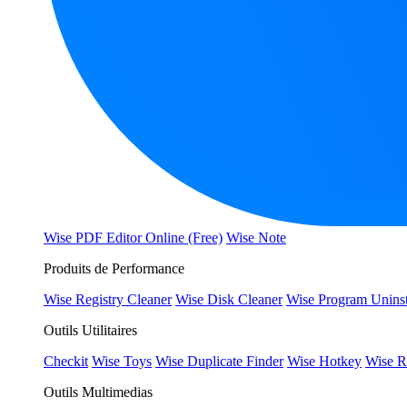
Wise PDF Editor Online (Free)
Wise Note
Produits de Performance
Wise Registry Cleaner
Wise Disk Cleaner
Wise Program Uninst
Outils Utilitaires
Checkit
Wise Toys
Wise Duplicate Finder
Wise Hotkey
Wise R
Outils Multimedias