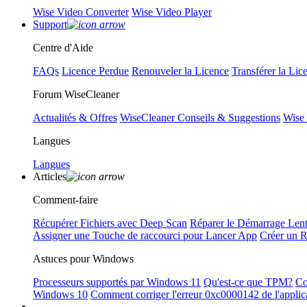
Wise Video Converter
Wise Video Player
Support
Centre d'Aide
FAQs
Licence Perdue
Renouveler la Licence
Transférer la Lic
Forum WiseCleaner
Actualités & Offres
WiseCleaner Conseils & Suggestions
Wise
Langues
Langues
Articles
Comment-faire
Récupérer Fichiers avec Deep Scan
Réparer le Démarrage Len
Assigner une Touche de raccourci pour Lancer App
Créer un 
Astuces pour Windows
Processeurs supportés par Windows 11
Qu'est-ce que TPM?
Co
Windows 10
Comment corriger l'erreur 0xc0000142 de l'applic