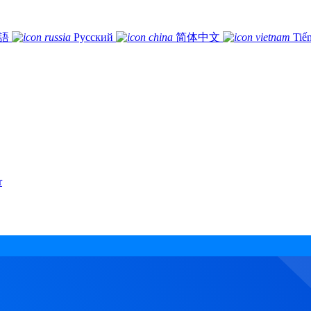
語
Русский
简体中文
Tiế
r