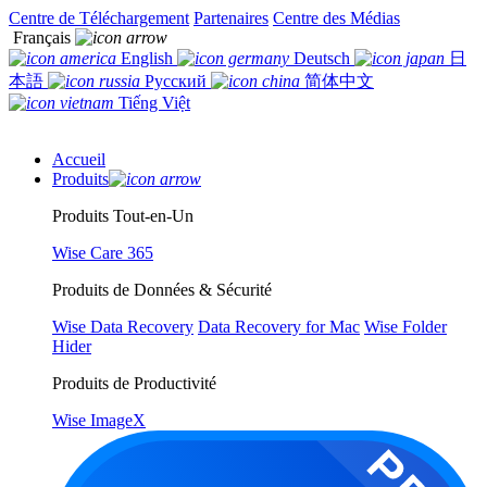
Centre de Téléchargement
Partenaires
Centre des Médias
Français
English
Deutsch
日
本語
Русский
简体中文
Tiếng Việt
Accueil
Produits
Produits Tout-en-Un
Wise Care 365
Produits de Données & Sécurité
Wise Data Recovery
Data Recovery for Mac
Wise Folder
Hider
Produits de Productivité
Wise ImageX