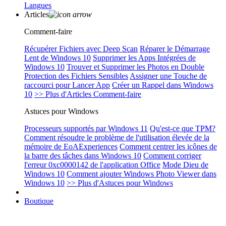
Langues
Articles
Comment-faire
Récupérer Fichiers avec Deep Scan
Réparer le Démarrage
Lent de Windows 10
Supprimer les Apps Intégrées de
Windows 10
Trouver et Supprimer les Photos en Double
Protection des Fichiers Sensibles
Assigner une Touche de
raccourci pour Lancer App
Créer un Rappel dans Windows
10
>> Plus d'Articles Comment-faire
Astuces pour Windows
Processeurs supportés par Windows 11
Qu'est-ce que TPM?
Comment résoudre le problème de l'utilisation élevée de la
mémoire de EoAExperiences
Comment centrer les icônes de
la barre des tâches dans Windows 10
Comment corriger
l'erreur 0xc0000142 de l'application Office
Mode Dieu de
Windows 10
Comment ajouter Windows Photo Viewer dans
Windows 10
>> Plus d'Astuces pour Windows
Boutique