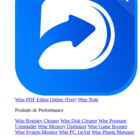
Wise PDF Editor Online (Free)
Wise Note
Produits de Performance
Wise Registry Cleaner
Wise Disk Cleaner
Wise Program
Uninstaller
Wise Memory Optimizer
Wise Game Booster
Wise System Monitor
Wise PC 1stAid
Wise Plugin Manager