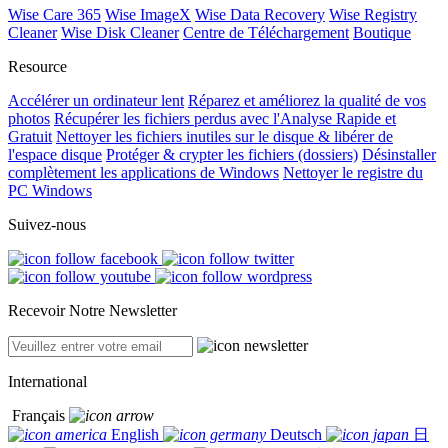
Wise Care 365
Wise ImageX
Wise Data Recovery
Wise Registry
Cleaner
Wise Disk Cleaner
Centre de Téléchargement
Boutique
Resource
Accélérer un ordinateur lent
Réparez et améliorez la qualité de vos
photos
Récupérer les fichiers perdus avec l'Analyse Rapide et
Gratuit
Nettoyer les fichiers inutiles sur le disque & libérer de
l'espace disque
Protéger & crypter les fichiers (dossiers)
Désinstaller
complètement les applications de Windows
Nettoyer le registre du
PC Windows
Suivez-nous
Recevoir Notre Newsletter
International
Français
English
Deutsch
日