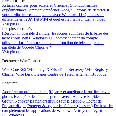
Recommandé
Astuces cachées pour accélérer Chrome : 5 fonctionnalités
expérimentales
Comment empêcher Google Chrome de détecter si
votre ordinateur est compatible avec Windows 11
Quelle est la
différence entre AVI et MP4 et quel est le meilleur format vidéo ?
Voir plus >>
Les plus consultés
[Résolu] Impossible d'annuler les icônes épinglées de la barre des
tâches sous Win11
Windows 11 : comment créer un compte
utilisateur local
Comment activer la fonction de téléchargement
parallèle de Google Chrome ?
Voir plus >>
Découvrir WiseCleaner
Wise Care 365
Wise ImageX
Wise Data Recovery
Wise Registry
Cleaner
Wise Disk Cleaner
Centre de Téléchargement
Boutique
Resource
Accélérer un ordinateur lent
Réparez et améliorez la qualité de vos
photos
Récupérer les fichiers perdus avec l'Analyse Rapide et
Gratuit
Nettoyer les fichiers inutiles sur le disque & libérer de
l'espace disque
Protéger & crypter les fichiers (dossiers)
Désinstaller
complètement les applications de Windows
Nettoyer le registre du
PC Windows