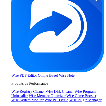
Wise PDF Editor Online (Free)
Wise Note
Produits de Performance
Wise Registry Cleaner
Wise Disk Cleaner
Wise Program
Uninstaller
Wise Memory Optimizer
Wise Game Booster
Wise System Monitor
Wise PC 1stAid
Wise Plugin Manager