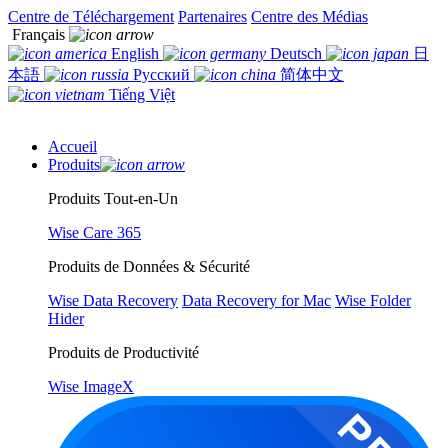
Centre de Téléchargement
Partenaires
Centre des Médias
Français
English
Deutsch
日
本語
Русский
简体中文
Tiếng Việt
Accueil
Produits
Produits Tout-en-Un
Wise Care 365
Produits de Données & Sécurité
Wise Data Recovery
Data Recovery for Mac
Wise Folder
Hider
Produits de Productivité
Wise ImageX