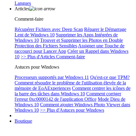
Langues
Articles
Comment-faire
Récupérer Fichiers avec Deep Scan
Réparer le Démarrage
Lent de Windows 10
Supprimer les Apps Intégrées de
Windows 10
Trouver et Supprimer les Photos en Double
Protection des Fichiers Sensibles
Assigner une Touche de
raccourci pour Lancer App
Créer un Rappel dans Windows
10
>> Plus d'Articles Comment-faire
Astuces pour Windows
Processeurs supportés par Windows 11
Qu'est-ce que TPM?
Comment résoudre le problème de l'utilisation élevée de la
mémoire de EoAExperiences
Comment centrer les icônes de
la barre des tâches dans Windows 10
Comment corriger
l'erreur 0xc0000142 de l'application Office
Mode Dieu de
Windows 10
Comment ajouter Windows Photo Viewer dans
Windows 10
>> Plus d'Astuces pour Windows
Boutique