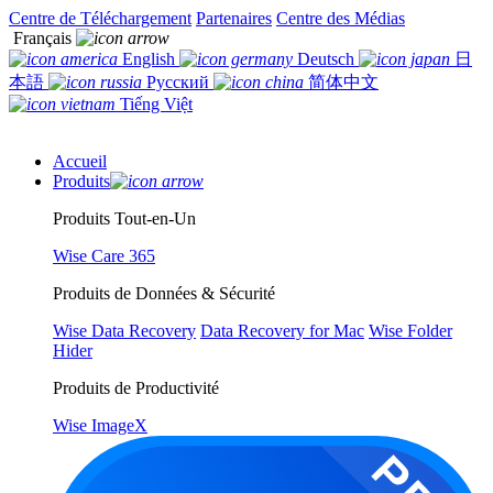
Centre de Téléchargement
Partenaires
Centre des Médias
Français
English
Deutsch
日
本語
Русский
简体中文
Tiếng Việt
Accueil
Produits
Produits Tout-en-Un
Wise Care 365
Produits de Données & Sécurité
Wise Data Recovery
Data Recovery for Mac
Wise Folder
Hider
Produits de Productivité
Wise ImageX