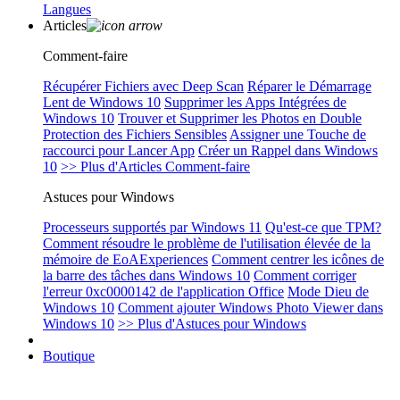
Langues
Articles
Comment-faire
Récupérer Fichiers avec Deep Scan
Réparer le Démarrage
Lent de Windows 10
Supprimer les Apps Intégrées de
Windows 10
Trouver et Supprimer les Photos en Double
Protection des Fichiers Sensibles
Assigner une Touche de
raccourci pour Lancer App
Créer un Rappel dans Windows
10
>> Plus d'Articles Comment-faire
Astuces pour Windows
Processeurs supportés par Windows 11
Qu'est-ce que TPM?
Comment résoudre le problème de l'utilisation élevée de la
mémoire de EoAExperiences
Comment centrer les icônes de
la barre des tâches dans Windows 10
Comment corriger
l'erreur 0xc0000142 de l'application Office
Mode Dieu de
Windows 10
Comment ajouter Windows Photo Viewer dans
Windows 10
>> Plus d'Astuces pour Windows
Boutique