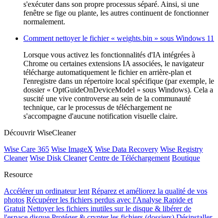
s'exécuter dans son propre processus séparé. Ainsi, si une
fenêtre se fige ou plante, les autres continuent de fonctionner
normalement.
Comment nettoyer le fichier « weights.bin » sous Windows 11
Lorsque vous activez les fonctionnalités d'IA intégrées à
Chrome ou certaines extensions IA associées, le navigateur
télécharge automatiquement le fichier en arrière-plan et
l'enregistre dans un répertoire local spécifique (par exemple, le
dossier « OptGuideOnDeviceModel » sous Windows). Cela a
suscité une vive controverse au sein de la communauté
technique, car le processus de téléchargement ne
s'accompagne d'aucune notification visuelle claire.
Découvrir WiseCleaner
Wise Care 365
Wise ImageX
Wise Data Recovery
Wise Registry
Cleaner
Wise Disk Cleaner
Centre de Téléchargement
Boutique
Resource
Accélérer un ordinateur lent
Réparez et améliorez la qualité de vos
photos
Récupérer les fichiers perdus avec l'Analyse Rapide et
Gratuit
Nettoyer les fichiers inutiles sur le disque & libérer de
l'espace disque
Protéger & crypter les fichiers (dossiers)
Désinstaller