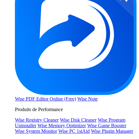
Wise PDF Editor Online (Free)
Wise Note
Produits de Performance
Wise Registry Cleaner
Wise Disk Cleaner
Wise Program
Uninstaller
Wise Memory Optimizer
Wise Game Booster
Wise System Monitor
Wise PC 1stAid
Wise Plugin Manager