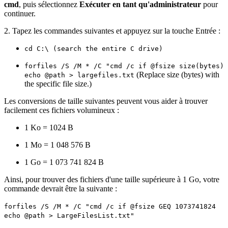
cmd
, puis sélectionnez
Exécuter en tant qu'administrateur
pour
continuer.
2. Tapez les commandes suivantes et appuyez sur la touche Entrée :
cd C:\ (search the entire C drive)
forfiles /S /M * /C "cmd /c if @fsize size(bytes)
(Replace size (bytes) with
echo @path > largefiles.txt
the specific file size.)
Les conversions de taille suivantes peuvent vous aider à trouver
facilement ces fichiers volumineux :
1 Ko = 1024 B
1 Mo = 1 048 576 B
1 Go = 1 073 741 824 B
Ainsi, pour trouver des fichiers d'une taille supérieure à 1 Go, votre
commande devrait être la suivante :
forfiles /S /M * /C "cmd /c if @fsize GEQ 1073741824
echo @path > LargeFilesList.txt"