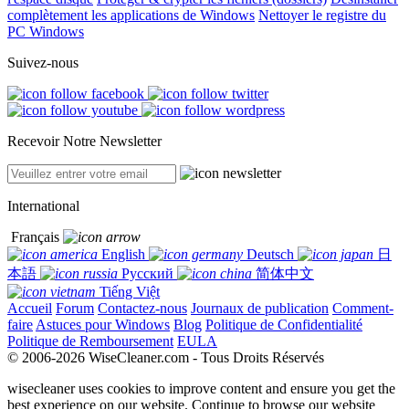
complètement les applications de Windows
Nettoyer le registre du
PC Windows
Suivez-nous
Recevoir Notre Newsletter
International
Français
English
Deutsch
日
本語
Русский
简体中文
Tiếng Việt
Accueil
Forum
Contactez-nous
Journaux de publication
Comment-
faire
Astuces pour Windows
Blog
Politique de Confidentialité
Politique de Remboursement
EULA
© 2006-2026 WiseCleaner.com - Tous Droits Réservés
wisecleaner uses cookies to improve content and ensure you get the
best experience on our website. Continue to browse our website