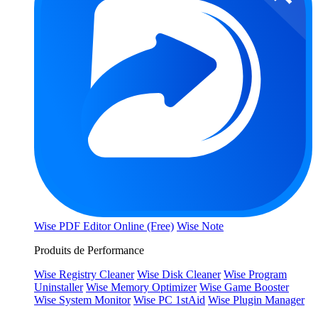
Wise PDF Editor Online (Free)
Wise Note
Produits de Performance
Wise Registry Cleaner
Wise Disk Cleaner
Wise Program
Uninstaller
Wise Memory Optimizer
Wise Game Booster
Wise System Monitor
Wise PC 1stAid
Wise Plugin Manager