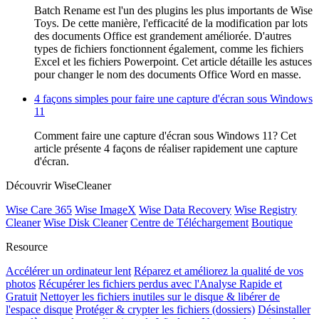
Batch Rename est l'un des plugins les plus importants de Wise
Toys. De cette manière, l'efficacité de la modification par lots
des documents Office est grandement améliorée. D'autres
types de fichiers fonctionnent également, comme les fichiers
Excel et les fichiers Powerpoint. Cet article détaille les astuces
pour changer le nom des documents Office Word en masse.
4 façons simples pour faire une capture d'écran sous Windows
11
Comment faire une capture d'écran sous Windows 11? Cet
article présente 4 façons de réaliser rapidement une capture
d'écran.
Découvrir WiseCleaner
Wise Care 365
Wise ImageX
Wise Data Recovery
Wise Registry
Cleaner
Wise Disk Cleaner
Centre de Téléchargement
Boutique
Resource
Accélérer un ordinateur lent
Réparez et améliorez la qualité de vos
photos
Récupérer les fichiers perdus avec l'Analyse Rapide et
Gratuit
Nettoyer les fichiers inutiles sur le disque & libérer de
l'espace disque
Protéger & crypter les fichiers (dossiers)
Désinstaller