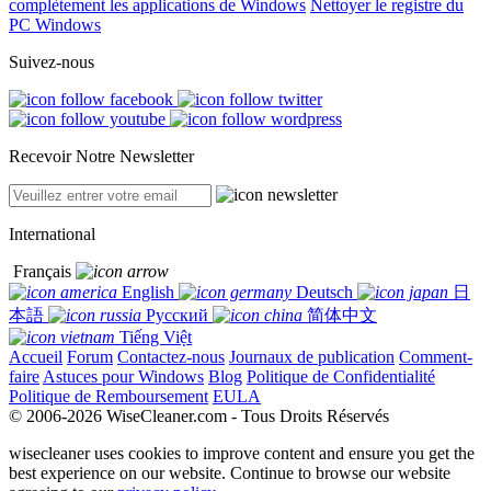
complètement les applications de Windows
Nettoyer le registre du
PC Windows
Suivez-nous
Recevoir Notre Newsletter
International
Français
English
Deutsch
日
本語
Русский
简体中文
Tiếng Việt
Accueil
Forum
Contactez-nous
Journaux de publication
Comment-
faire
Astuces pour Windows
Blog
Politique de Confidentialité
Politique de Remboursement
EULA
© 2006-2026 WiseCleaner.com - Tous Droits Réservés
wisecleaner uses cookies to improve content and ensure you get the
best experience on our website. Continue to browse our website