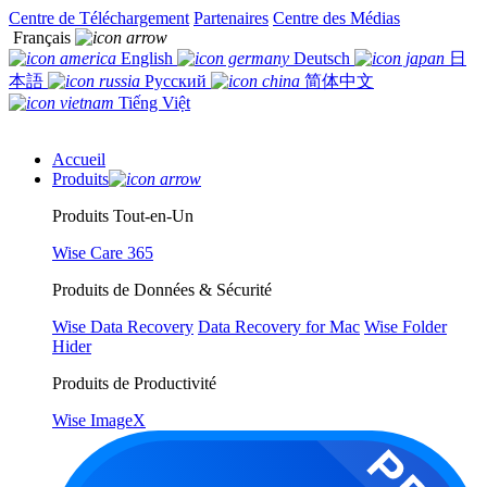
Centre de Téléchargement
Partenaires
Centre des Médias
Français
English
Deutsch
日
本語
Русский
简体中文
Tiếng Việt
Accueil
Produits
Produits Tout-en-Un
Wise Care 365
Produits de Données & Sécurité
Wise Data Recovery
Data Recovery for Mac
Wise Folder
Hider
Produits de Productivité
Wise ImageX