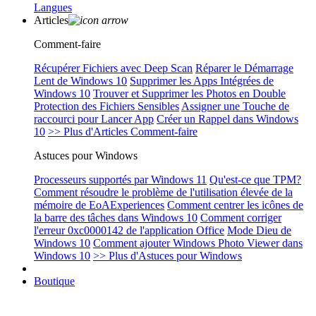
Langues
Articles
Comment-faire
Récupérer Fichiers avec Deep Scan
Réparer le Démarrage
Lent de Windows 10
Supprimer les Apps Intégrées de
Windows 10
Trouver et Supprimer les Photos en Double
Protection des Fichiers Sensibles
Assigner une Touche de
raccourci pour Lancer App
Créer un Rappel dans Windows
10
>> Plus d'Articles Comment-faire
Astuces pour Windows
Processeurs supportés par Windows 11
Qu'est-ce que TPM?
Comment résoudre le problème de l'utilisation élevée de la
mémoire de EoAExperiences
Comment centrer les icônes de
la barre des tâches dans Windows 10
Comment corriger
l'erreur 0xc0000142 de l'application Office
Mode Dieu de
Windows 10
Comment ajouter Windows Photo Viewer dans
Windows 10
>> Plus d'Astuces pour Windows
Boutique