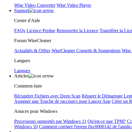
Wise Video Converter
Wise Video Player
Support
Centre d'Aide
FAQs
Licence Perdue
Renouveler la Licence
Transférer la Lic
Forum WiseCleaner
Actualités & Offres
WiseCleaner Conseils & Suggestions
Wise
Langues
Langues
Articles
Comment-faire
Récupérer Fichiers avec Deep Scan
Réparer le Démarrage Len
Assigner une Touche de raccourci pour Lancer App
Créer un 
Astuces pour Windows
Processeurs supportés par Windows 11
Qu'est-ce que TPM?
Co
Windows 10
Comment corriger l'erreur 0xc0000142 de l'applic