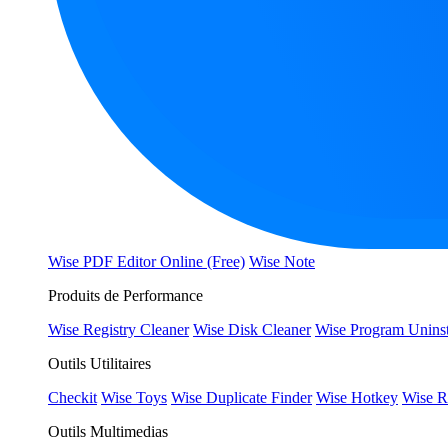
Wise PDF Editor Online (Free)
Wise Note
Produits de Performance
Wise Registry Cleaner
Wise Disk Cleaner
Wise Program Uninst
Outils Utilitaires
Checkit
Wise Toys
Wise Duplicate Finder
Wise Hotkey
Wise R
Outils Multimedias