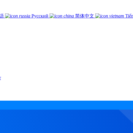
語
Русский
简体中文
Tiế
r