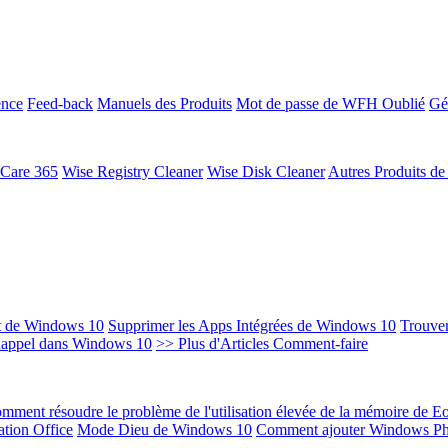
ence
Feed-back
Manuels des Produits
Mot de passe de WFH Oublié
Gé
 Care 365
Wise Registry Cleaner
Wise Disk Cleaner
Autres Produits d
t de Windows 10
Supprimer les Apps Intégrées de Windows 10
Trouver
Rappel dans Windows 10
>> Plus d'Articles Comment-faire
mment résoudre le problème de l'utilisation élevée de la mémoire de 
ation Office
Mode Dieu de Windows 10
Comment ajouter Windows Ph