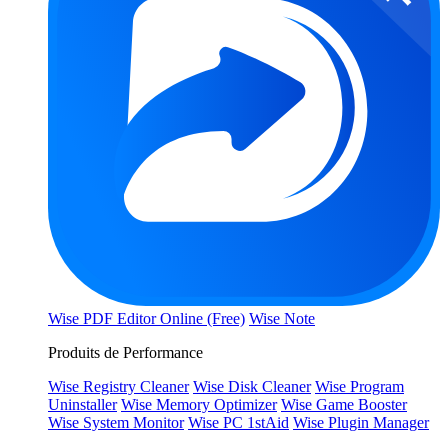
Wise PDF Editor Online (Free)
Wise Note
Produits de Performance
Wise Registry Cleaner
Wise Disk Cleaner
Wise Program
Uninstaller
Wise Memory Optimizer
Wise Game Booster
Wise System Monitor
Wise PC 1stAid
Wise Plugin Manager