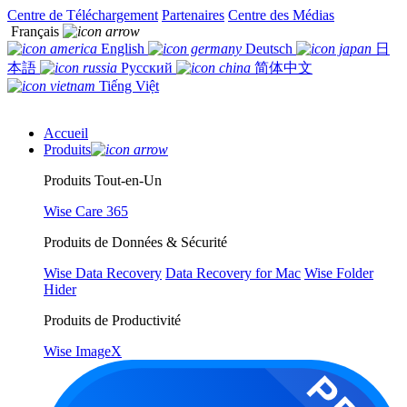
Centre de Téléchargement
Partenaires
Centre des Médias
Français
English
Deutsch
日
本語
Русский
简体中文
Tiếng Việt
Accueil
Produits
Produits Tout-en-Un
Wise Care 365
Produits de Données & Sécurité
Wise Data Recovery
Data Recovery for Mac
Wise Folder
Hider
Produits de Productivité
Wise ImageX