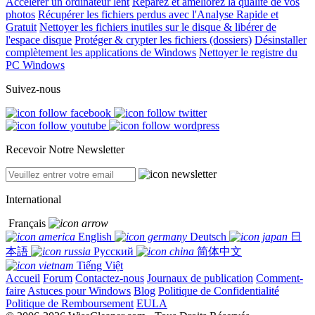
Accélérer un ordinateur lent
Réparez et améliorez la qualité de vos
photos
Récupérer les fichiers perdus avec l'Analyse Rapide et
Gratuit
Nettoyer les fichiers inutiles sur le disque & libérer de
l'espace disque
Protéger & crypter les fichiers (dossiers)
Désinstaller
complètement les applications de Windows
Nettoyer le registre du
PC Windows
Suivez-nous
Recevoir Notre Newsletter
International
Français
English
Deutsch
日
本語
Русский
简体中文
Tiếng Việt
Accueil
Forum
Contactez-nous
Journaux de publication
Comment-
faire
Astuces pour Windows
Blog
Politique de Confidentialité
Politique de Remboursement
EULA