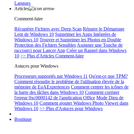
Langues
Articles
Comment-faire
Récupérer Fichiers avec Deep Scan
Réparer le Démarrage
Lent de Windows 10
Supprimer les Apps Intégrées de
Windows 10
Trouver et Supprimer les Photos en Double
Protection des Fichiers Sensibles
Assigner une Touche de
raccourci pour Lancer App
Créer un Rappel dans Windows
10
>> Plus d'Articles Comment-faire
Astuces pour Windows
Processeurs supportés par Windows 11
Qu'est-ce que TPM?
Comment résoudre le problème de l'utilisation élevée de la
mémoire de EoAExperiences
Comment centrer les icônes de
la barre des tâches dans Windows 10
Comment corriger
l'erreur 0xc0000142 de l'application Office
Mode Dieu de
Windows 10
Comment ajouter Windows Photo Viewer dans
Windows 10
>> Plus d'Astuces pour Windows
Boutique